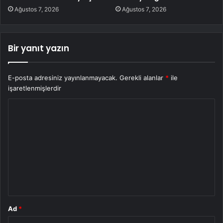
Ağustos 7, 2026
Ağustos 7, 2026
Bir yanıt yazın
E-posta adresiniz yayınlanmayacak.
Gerekli alanlar
*
ile
işaretlenmişlerdir
Y
o
r
u
m
*
Ad
*