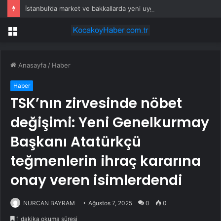
İstanbul’da market ve bakkallarda yeni uygulama devreye girdi
Menü
Anasayfa
/
Haber
Haber
TSK’nın zirvesinde nöbet
değişimi: Yeni Genelkurmay
Başkanı Atatürkçü
teğmenlerin ihraç kararına
onay veren isimlerdendi
NURCAN BAYRAM
Ağustos 7, 2025
0
0
1 dakika okuma süresi