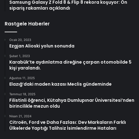
Samsung Galaxy Z Fold 8 & Flip 8 rekora koşuyor: Ön
sipariş rakamları açıklandı
Rastgele Haberler
Ocak 20, 2023
Ezgjan Alioski yolun sonunda
Şubat 1, 2023
Karabük’te aydınlatma direğine çarpan otomobilde 5
kişi yaralandı.
Ağustos 11, 2025
Elazığ’daki maden kazası Meclis gündeminde
Temmuz 18, 2025
Filistinli öğrenci, Kütahya Dumlupınar Üniversitesi’nden
birincilikle mezun oldu
Nisan 21, 2024
Citroën, Ford ve Daha Fazlası: Dev Markaların Farklı
Ülkelerde Yaptığı Talihsiz İsimlendirme Hataları