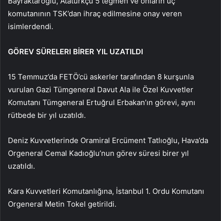
Bayraktaroğlu, Atatürkçü 5 teğmen ve onların üç
komutanının TSK’dan ihraç edilmesine onay veren
isimlerdendi.
GÖREV SÜRELERI BİRER YIL UZATILDI
15 Temmuz’da FETÖ’cü askerler tarafından 8 kurşunla
vurulan Gazi Tümgeneral Davut Ala ile Özel Kuvvetler
Komutanı Tümgeneral Ertuğrul Erbakan’ın görevi, aynı
rütbede bir yıl uzatıldı.
Deniz Kuvvetlerinde Oramiral Ercüment Tatlıoğlu, Hava’da
Orgeneral Cemal Kadıoğlu’nun görev süresi birer yıl
uzatıldı.
Kara Kuvvetleri Komutanlığına, İstanbul 1. Ordu Komutanı
Orgeneral Metin Tokel getirildi.