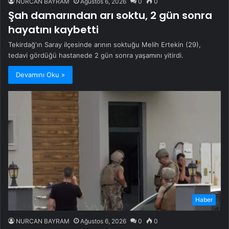
NURCAN BAYRAM
Ağustos 6, 2026
0
0
Şah damarından arı soktu, 2 gün sonra
hayatını kaybetti
Tekirdağ'ın Saray ilçesinde arının soktuğu Melih Ertekin (29),
tedavi gördüğü hastanede 2 gün sonra yaşamını yitirdi.
Devamını Oku »
Haber
NURCAN BAYRAM
Ağustos 6, 2026
0
0