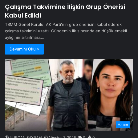
Çalışma Takvimine İlişkin Grup Önerisi
Kabul Edildi
TBMM Genel Kurulu, AK Parti'nin grup önerisini kabul ederek
çalışma takvimini uzattı. Gündemin ilk sırasında en düşük emekli
aylığının artırılması,…
Devamını Oku »
Haber
NURCAN BAYRAM
Ağustos 7, 2026
0
0