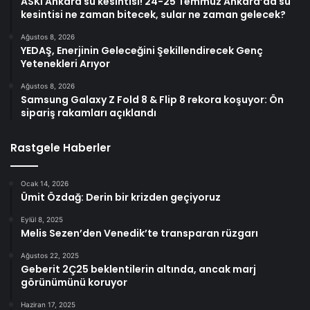
ASKİ Ankara su kesintisi! 24-25 Temmuz Ankara’da su
kesintisi ne zaman bitecek, sular ne zaman gelecek?
Ağustos 8, 2026
YEDAŞ, Enerjinin Geleceğini Şekillendirecek Genç
Yetenekleri Arıyor
Ağustos 8, 2026
Samsung Galaxy Z Fold 8 & Flip 8 rekora koşuyor: Ön
sipariş rakamları açıklandı
Rastgele Haberler
Ocak 14, 2026
Ümit Özdağ: Derin bir krizden geçiyoruz
Eylül 8, 2025
Melis Sezen’den Venedik’te transparan rüzgarı
Ağustos 22, 2025
Geberit 2Ç25 beklentilerin altında, ancak marj
görünümünü koruyor
Haziran 17, 2025