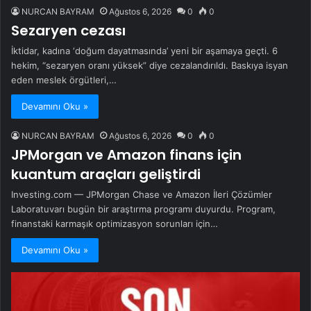
NURCAN BAYRAM
Ağustos 6, 2026
0
0
Sezaryen cezası
İktidar, kadına ‘doğum dayatmasında’ yeni bir aşamaya geçti. 6
hekim, “sezaryen oranı yüksek” diye cezalandırıldı. Baskıya isyan
eden meslek örgütleri,…
Devamını Oku »
NURCAN BAYRAM
Ağustos 6, 2026
0
0
JPMorgan ve Amazon finans için
kuantum araçları geliştirdi
Investing.com — JPMorgan Chase ve Amazon İleri Çözümler
Laboratuvarı bugün bir araştırma programı duyurdu. Program,
finanstaki karmaşık optimizasyon sorunları için…
Devamını Oku »