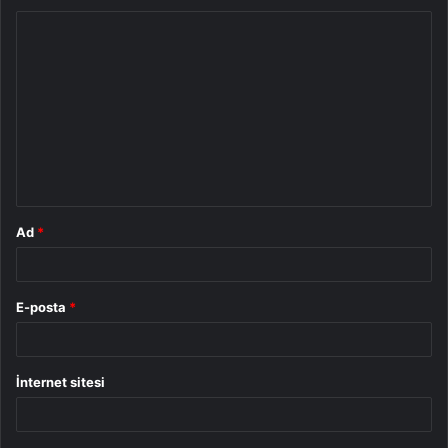
Y
o
r
u
m
*
Ad
*
E-posta
*
İnternet sitesi