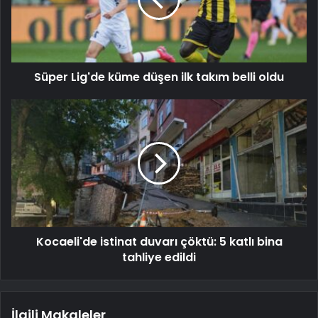
Süper Lig'de küme düşen ilk takım belli oldu
Kocaeli'de istinat duvarı çöktü: 5 katlı bina
tahliye edildi
İlgili Makaleler