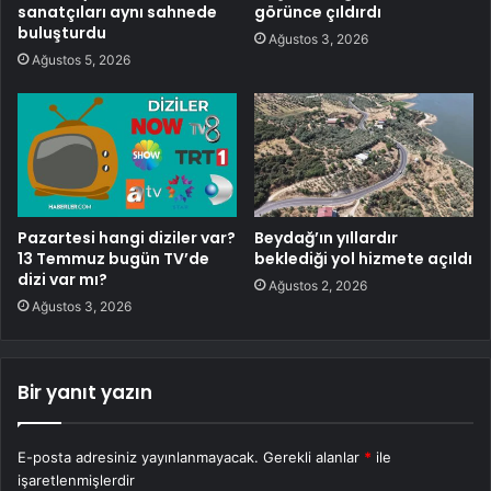
sanatçıları aynı sahnede
görünce çıldırdı
buluşturdu
Ağustos 3, 2026
Ağustos 5, 2026
Pazartesi hangi diziler var?
Beydağ’ın yıllardır
13 Temmuz bugün TV’de
beklediği yol hizmete açıldı
dizi var mı?
Ağustos 2, 2026
Ağustos 3, 2026
Bir yanıt yazın
E-posta adresiniz yayınlanmayacak.
Gerekli alanlar
*
ile
işaretlenmişlerdir