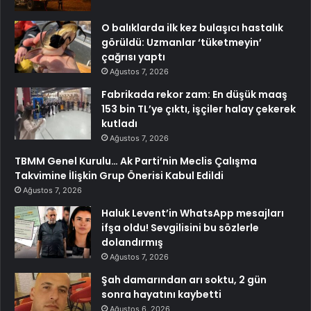
O balıklarda ilk kez bulaşıcı hastalık
görüldü: Uzmanlar ‘tüketmeyin’
çağrısı yaptı
Ağustos 7, 2026
Fabrikada rekor zam: En düşük maaş
153 bin TL’ye çıktı, işçiler halay çekerek
kutladı
Ağustos 7, 2026
TBMM Genel Kurulu… Ak Parti’nin Meclis Çalışma
Takvimine İlişkin Grup Önerisi Kabul Edildi
Ağustos 7, 2026
Haluk Levent’in WhatsApp mesajları
ifşa oldu! Sevgilisini bu sözlerle
dolandırmış
Ağustos 7, 2026
Şah damarından arı soktu, 2 gün
sonra hayatını kaybetti
Ağustos 6, 2026