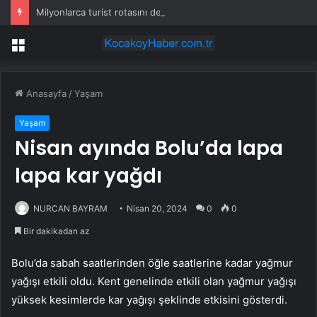
Milyonlarca turist rotasını değiştirdi: Herkes bu 3 ülkeye gidiyor
Menü
Anasayfa
/
Yaşam
Yaşam
Nisan ayında Bolu’da lapa
lapa kar yağdı
NURCAN BAYRAM
Nisan 20, 2024
0
0
Bir dakikadan az
Bolu’da sabah saatlerinden öğle saatlerine kadar yağmur
yağışı etkili oldu. Kent genelinde etkili olan yağmur yağışı
yüksek kesimlerde kar yağışı şeklinde etkisini gösterdi.