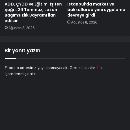
ADD, ÇYDD ve Eğitim-İş’ten
İstanbul’da market ve
çağrı: 24 Temmuz, Lozan
bakkallarda yeni uygulama
Bağımsızlık Bayramı ilan
devreye girdi
edilsin
Ağustos 8, 2026
Ağustos 8, 2026
Bir yanıt yazın
E-posta adresiniz yayınlanmayacak.
Gerekli alanlar
*
ile
işaretlenmişlerdir
Y
o
r
u
m
*