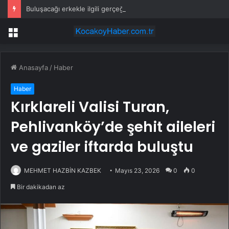
Buluşacağı erkekle ilgili gerçeği öğrenen kadından tepki çeken hareket
Menü
Anasayfa
/
Haber
Haber
Kırklareli Valisi Turan,
Pehlivanköy’de şehit aileleri
ve gaziler iftarda buluştu
MEHMET HAZBİN KAZBEK
Mayıs 23, 2026
0
0
Bir dakikadan az