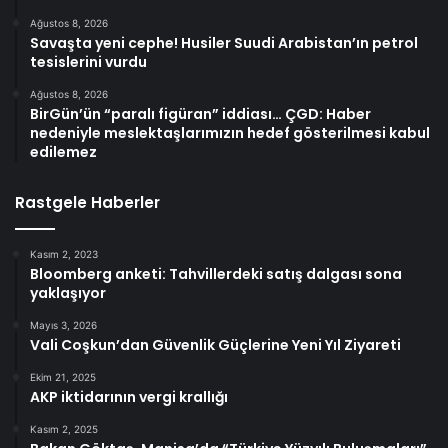
Ağustos 8, 2026
Savaşta yeni cephe! Husiler Suudi Arabistan’ın petrol
tesislerini vurdu
Ağustos 8, 2026
BirGün’ün “paralı figüran” iddiası… ÇGD: Haber
nedeniyle meslektaşlarımızın hedef gösterilmesi kabul
edilemez
Rastgele Haberler
Kasım 2, 2023
Bloomberg anketi: Tahvillerdeki satış dalgası sona
yaklaşıyor
Mayıs 3, 2026
Vali Coşkun’dan Güvenlik Güçlerine Yeni Yıl Ziyareti
Ekim 21, 2025
AKP iktidarının vergi krallığı
Kasım 2, 2025