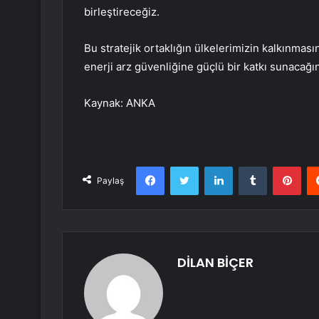
birleştireceğiz.
Bu stratejik ortaklığın ülkelerimizin kalkınmas
enerji arz güvenliğine güçlü bir katkı sunacağı
Kaynak: ANKA
Facebook
Twitter
LinkedIn
Tumblr
Pint
Paylaş
DİLAN BİÇER