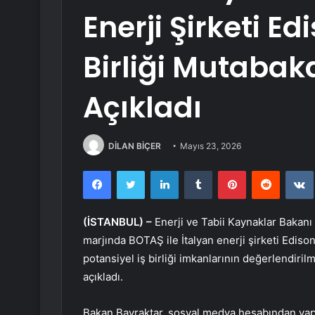
Enerji Şirketi E
Birliği Mutabak
Açıkladı
DİLAN BİÇER
Mayıs 23, 2026
Facebook
Twitter
LinkedIn
Tumblr
Pinterest
Reddit
(İSTANBUL) –
Enerji ve Tabii Kaynaklar Bakanı 
marjında BOTAŞ ile İtalyan enerji şirketi Ediso
potansiyel iş birliği imkanlarının değerlendiri
açıkladı.
Bakan Bayraktar, sosyal medya hesabından yaptı