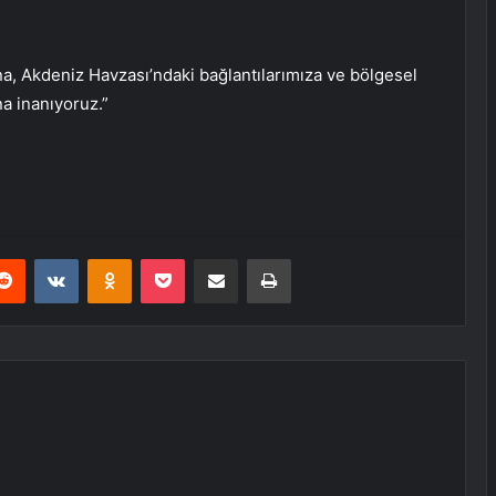
ına, Akdeniz Havzası’ndaki bağlantılarımıza ve bölgesel
na inanıyoruz.”
erest
Reddit
VKontakte
Odnoklassniki
Pocket
E-Posta ile paylaş
Yazdır