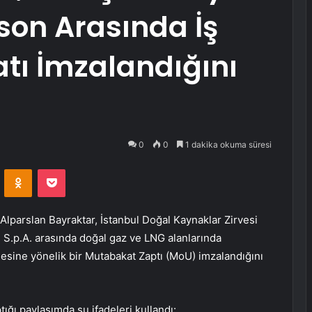
dison Arasında İş
atı İmzalandığını
0
0
1 dakika okuma süresi
VKontakte
Odnoklassniki
Pocket
Alparslan Bayraktar, İstanbul Doğal Kaynaklar Zirvesi
n S.p.A. arasında doğal gaz ve LNG alanlarında
lmesine yönelik bir Mutabakat Zaptı (MoU) imzalandığını
ğı paylaşımda şu ifadeleri kullandı: