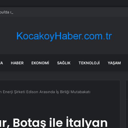
bul’da market ve bakkallarda yeni uygulama devreye girdi
FA
HABER
EKONOMI
SAĞLIK
TEKNOLOJI
YAŞAM
n Enerji Şirketi Edison Arasında İş Birliği Mutabakatı
, Botaş ile İtalyan