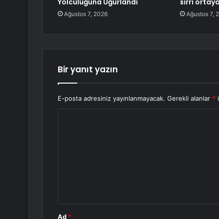
Yolculuğuna Uğurlandı
sırrı ortaya
Ağustos 7, 2026
Ağustos 7, 
Bir yanıt yazın
E-posta adresiniz yayınlanmayacak.
Gerekli alanlar
*
i
Y
o
r
u
m
*
Ad
*