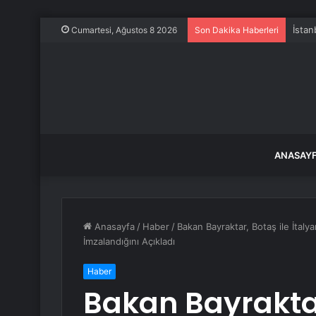
İstan
Cumartesi, Ağustos 8 2026
Son Dakika Haberleri
ANASAY
Anasayfa
/
Haber
/
Bakan Bayraktar, Botaş ile İtalya
İmzalandığını Açıkladı
Haber
Bakan Bayraktar