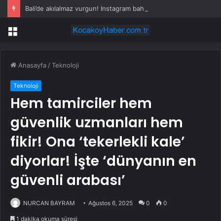
Bali’de akılalmaz vurgun! Instagram bahanesiyle 14 bin dolar çaldı
Menü
Anasayfa
/
Teknoloji
Teknoloji
Hem tamirciler hem
güvenlik uzmanları hem
fikir! Ona ‘tekerlekli kale’
diyorlar! İşte ‘dünyanın en
güvenli arabası’
NURCAN BAYRAM
Ağustos 6, 2025
0
0
1 dakika okuma süresi