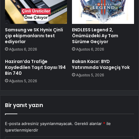
Samsung ve SK Hynix Çinli
ENDLESS Legend 2,
çip ekipmanlarını test
Önümüzdeki Ay Tam
ediyorlar
Sürüme Geçiyor
Ağustos 6, 2026
Ağustos 6, 2026
Haziran’da Trafiğe
Bakan Kacır: BYD
Kaydedilen Taşıt Sayısı 194
Yatırımında Vazgeçiş Yok
Bin 740
Ağustos 5, 2026
Ağustos 5, 2026
Bir yanıt yazın
E-posta adresiniz yayınlanmayacak.
Gerekli alanlar
*
ile
işaretlenmişlerdir