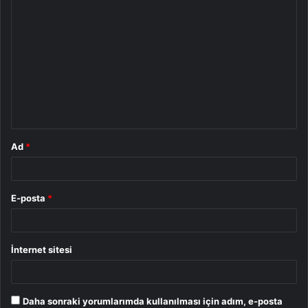
Y
o
r
u
m
*
Ad
*
E-posta
*
İnternet sitesi
Daha sonraki yorumlarımda kullanılması için adım, e-posta