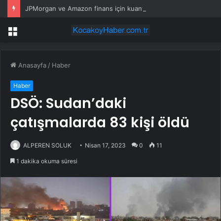
JPMorgan ve Amazon finans için kuantum araçları geliştirdi
Menü
Anasayfa
/
Haber
Haber
DSÖ: Sudan’daki
çatışmalarda 83 kişi öldü
ALPEREN SOLUK
Nisan 17, 2023
0
11
1 dakika okuma süresi