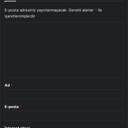
E-posta adresiniz yayınlanmayacak.
Gerekli alanlar
*
ile
işaretlenmişlerdir
Y
o
r
u
m
*
Ad
*
E-posta
*