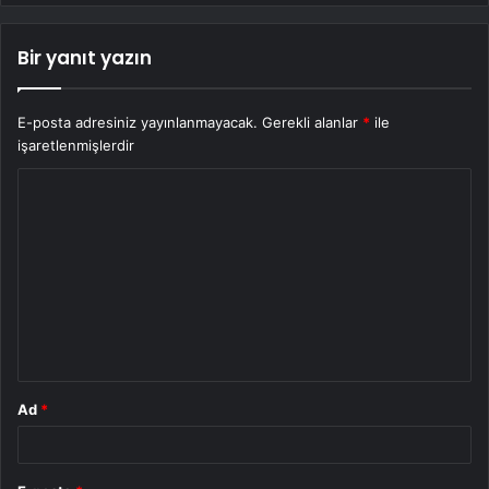
Bir yanıt yazın
E-posta adresiniz yayınlanmayacak.
Gerekli alanlar
*
ile
işaretlenmişlerdir
Y
o
r
u
m
*
Ad
*