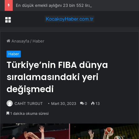
En düşük emekli aylığını 23 bin 552 liraya çıkaran düzenleme yürürlüğe girdi
Menü
Anasayfa
/
Haber
Haber
Türkiye’nin FIBA ​​dünya
sıralamasındaki yeri
değişmedi
CAHİT TURGUT
Mart 30, 2023
0
13
1 dakika okuma süresi