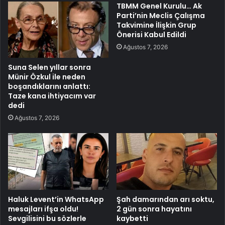
TBMM Genel Kurulu… Ak
Parti’nin Meclis Çalışma
Takvimine İlişkin Grup
Önerisi Kabul Edildi
Ağustos 7, 2026
Suna Selen yıllar sonra
Münir Özkul ile neden
boşandıklarını anlattı:
Taze kana ihtiyacım var
dedi
Ağustos 7, 2026
Haluk Levent’in WhatsApp
Şah damarından arı soktu,
mesajları ifşa oldu!
2 gün sonra hayatını
Sevgilisini bu sözlerle
kaybetti