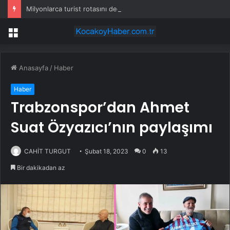
Milyonlarca turist rotasını değiştirdi: Herkes bu 3 ülkeye gidiyor
Menü
Anasayfa
/
Haber
Haber
Trabzonspor’dan Ahmet
Suat Özyazıcı’nın paylaşımı
CAHİT TURGUT
Şubat 18, 2023
0
13
Bir dakikadan az