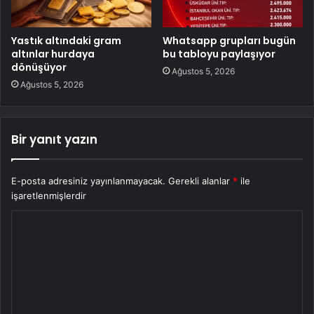
Yastık altındaki gram
Whatsapp grupları bugün
altınlar hurdaya
bu tabloyu paylaşıyor
dönüşüyor
Ağustos 5, 2026
Ağustos 5, 2026
Bir yanıt yazın
E-posta adresiniz yayınlanmayacak.
Gerekli alanlar
*
ile
işaretlenmişlerdir
Y
o
r
u
m