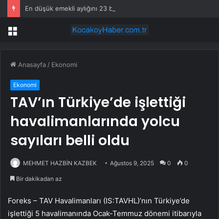
En düşük emekli aylığını 23 bin 552 liraya çıkaran düzenleme yürürlüğe girdi
Menü
Anasayfa
/
Ekonomi
Ekonomi
TAV’ın Türkiye’de işlettiği
havalimanlarında yolcu
sayıları belli oldu
MEHMET HAZBİN KAZBEK
Ağustos 9, 2025
0
0
Bir dakikadan az
Foreks – TAV Havalimanları (IS:
TAVHL
)’nın Türkiye’de
işlettiği 5 havalimanında Ocak-Temmuz dönemi itibarıyla