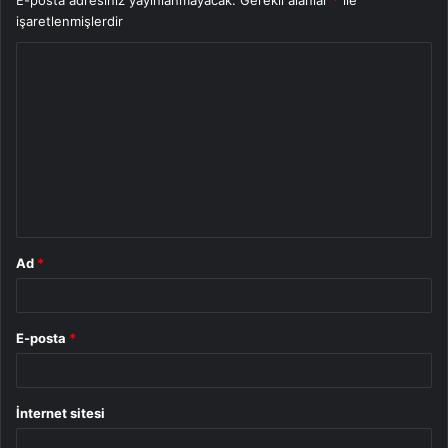
işaretlenmişlerdir
Y
o
r
u
m
*
Ad
*
E-posta
*
İnternet sitesi