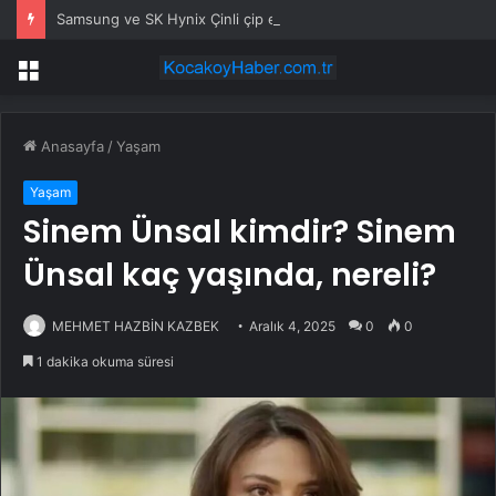
Samsung ve SK Hynix Çinli çip ekipmanlarını test ediyorlar
Menü
Anasayfa
/
Yaşam
Yaşam
Sinem Ünsal kimdir? Sinem
Ünsal kaç yaşında, nereli?
MEHMET HAZBİN KAZBEK
Aralık 4, 2025
0
0
1 dakika okuma süresi