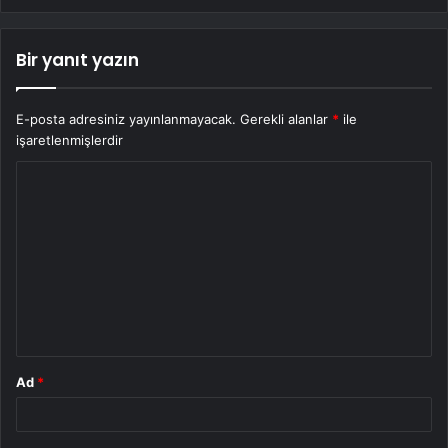
Bir yanıt yazın
E-posta adresiniz yayınlanmayacak.
Gerekli alanlar
*
ile
işaretlenmişlerdir
Y
o
r
u
m
*
Ad
*