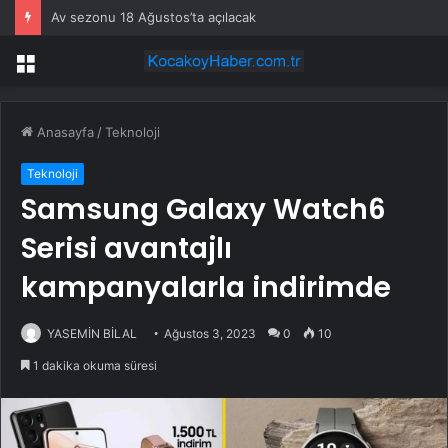
Av sezonu 18 Ağustos’ta açılacak
Menü
Anasayfa
/
Teknoloji
Teknoloji
Samsung Galaxy Watch6
Serisi avantajlı
kampanyalarla indirimde
YASEMİN BİLAL
Ağustos 3, 2023
0
10
1 dakika okuma süresi