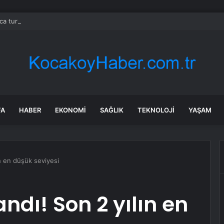
ca turist rotasını değiştirdi: Herkes bu 3 ülkeye gidiyor
FA
HABER
EKONOMI
SAĞLIK
TEKNOLOJI
YAŞAM
ın en düşük seviyesi
ndı! Son 2 yılın en