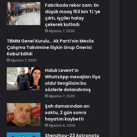
Fabrikada rekor zam: En
düşük maaş 153 bin TL’ye
çıktı, işçiler halay
çekerek kutladı
Ağustos 7, 2026
TBMM Genel Kurulu… Ak Parti’nin Meclis
Çalışma Takvimine İlişkin Grup Önerisi
Kabul Edildi
Ağustos 7, 2026
Haluk Levent’in
WhatsApp mesajları ifşa
oldu! Sevgilisini bu
sözlerle dolandırmış
Ağustos 7, 2026
Şah damarından arı
soktu, 2 gün sonra
hayatını kaybetti
Ağustos 6, 2026
Shenzhou-23 Astronotu