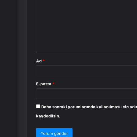
o
r
u
m
*
Ad
*
E-posta
*
Daha sonraki yorumlarımda kullanılması için adı
kaydedilsin.