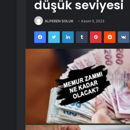
düşük seviyesi
ALPEREN SOLUK
Kasım 5, 2023
Facebook
Twitter
LinkedIn
Tumblr
Pinterest
Reddit