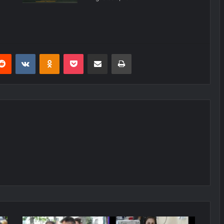
erest
Reddit
VKontakte
Odnoklassniki
Pocket
E-Posta ile paylaş
Yazdır