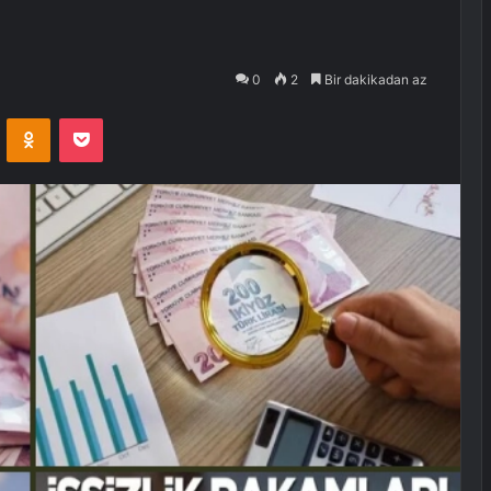
0
2
Bir dakikadan az
VKontakte
Odnoklassniki
Pocket