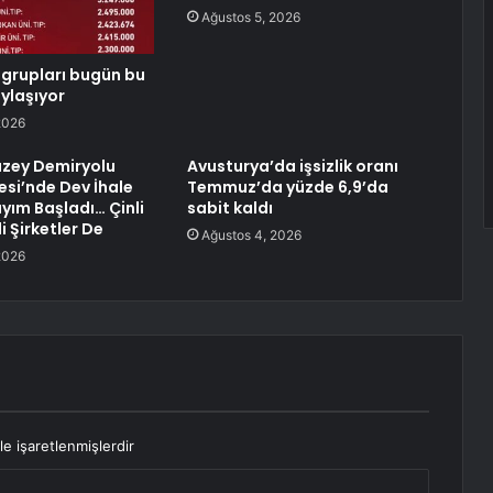
Ağustos 5, 2026
grupları bugün bu
ylaşıyor
2026
uzey Demiryolu
Avusturya’da işsizlik oranı
esi’nde Dev İhale
Temmuz’da yüzde 6,9’da
ayım Başladı… Çinli
sabit kaldı
li Şirketler De
Ağustos 4, 2026
2026
le işaretlenmişlerdir