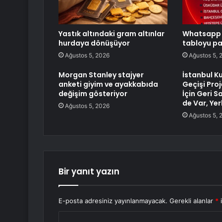
Yastık altındaki gram altınlar
Whatsapp 
hurdaya dönüşüyor
tabloyu pa
Ağustos 5, 2026
Ağustos 5, 
Morgan Stanley stajyer
İstanbul K
anketi giyim ve ayakkabıda
Geçişi Proj
değişim gösteriyor
İçin Geri S
de Var, Yer
Ağustos 5, 2026
Ağustos 5, 
Bir yanıt yazın
E-posta adresiniz yayınlanmayacak.
Gerekli alanlar
*
i
Y