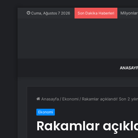
Milyonlar
Cuma, Ağustos 7 2026
Son Dakika Haberleri
ANASAY
Anasayfa
/
Ekonomi
/
Rakamlar açıklandı! Son 2 yıl
Ekonomi
Rakamlar açıkla