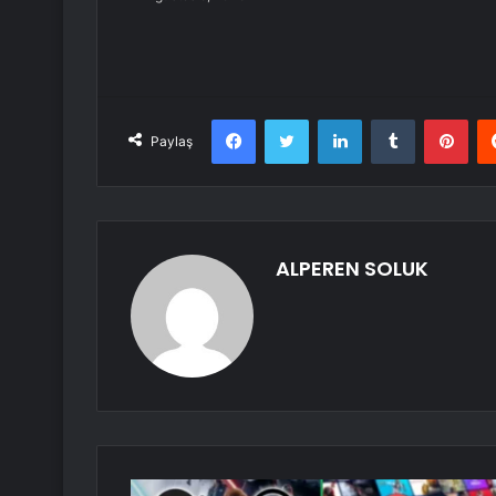
Facebook
Twitter
LinkedIn
Tumblr
Pint
Paylaş
ALPEREN SOLUK