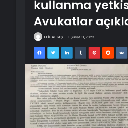
kullanma yetkisi
Avukatlar açıkl
ELİF ALTAŞ
Şubat 11, 2023
Facebook
Twitter
LinkedIn
Tumblr
Pinterest
Reddit