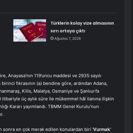
Türklerin kolay vize almasının
sırrı ortaya çıktı
Ağustos 7, 2026
e, Anayasa’nın 119’uncu maddesi ve 2935 sayılı
irinci fıkrasının (a) bendine göre, ardından Adana,
manmaraş, Kilis, Malatya, Osmaniye ve Şanlıurfa
tibariyle üç aylık süre ile mükemmel hâl ilanına ilişkin
nlığı Kararı yayımlandı. TBMM Genel Kurulu’nun
r.
n sonra en çok merak edilen konulardan biri
‘Vurmak’