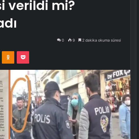
 verildi mi?
adı
0
9
2 dakika okuma süresi
VKontakte
Odnoklassniki
Pocket