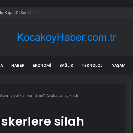
’de Kepsut’a Kent Lokantası ve altyapı desteği
FA
HABER
EKONOMI
SAĞLIK
TEKNOLOJI
YAŞAM
lanma yetkisi verildi mi? Avukatlar açıkladı
skerlere silah