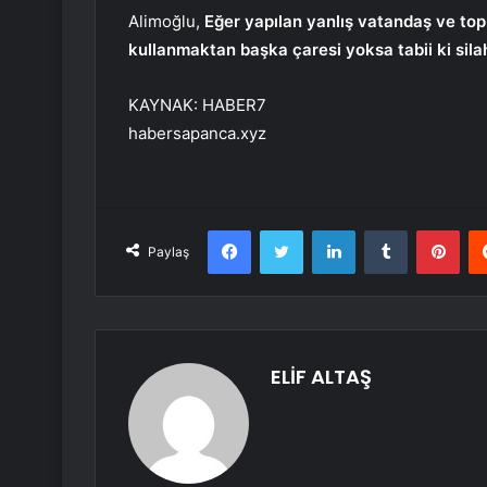
Alimoğlu,
Eğer yapılan yanlış vatandaş ve topl
kullanmaktan başka çaresi yoksa tabii ki silah
KAYNAK:
HABER7
habersapanca.xyz
Facebook
Twitter
LinkedIn
Tumblr
Pint
Paylaş
ELİF ALTAŞ