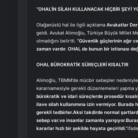
“OHAL’İN SİLAH KULLANACAK HİÇBİR ŞEYİ Y
Olağanüstü hal ile ilgili açıklama
Avukatlar Der
geldi. Avukat Alimoğlu, Türkiye Büyük Millet Mec
olmadığını belirtti.
“Güvenlik güçlerinin ağır c
zaman vardır. OHAL de bunun bir istisnası deği
OHAL BÜROKRATİK SÜREÇLERİ KISALTIR
Alimoğlu, TBMM’de mücbir sebepler nedeniyle 
kararnamesiyle gerekli düzenlemeleri yapma ye
bürokratik ve idari süreçlerde prosedür kısalıy
ilave silah kullanımına izin vermiyor. Burada 
gerekli tedbirler.Aksi takdirde normal şartla
sebep var.ve insanlar zamanla yarışıyor.Burada 
kararlar hızlı bir şekilde hayata geçirildi.”
ifade