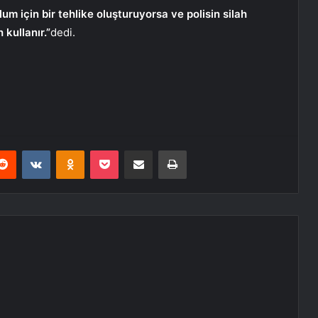
um için bir tehlike oluşturuyorsa ve polisin silah
 kullanır.”
dedi.
erest
Reddit
VKontakte
Odnoklassniki
Pocket
E-Posta ile paylaş
Yazdır