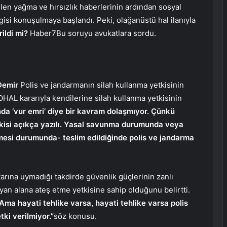
len yağma ve hırsızlık haberlerinin ardından sosyal
lgisi konuşulmaya başlandı. Peki, olağanüstü hal ilanıyla
rildi mi?
Haber7
Bu soruyu avukatlara sordu.
Demir
Polis ve jandarmanın silah kullanma yetkisinin
OHAL kararıyla kendilerine silah kullanma yetkisinin
nda ‘vur emri’ diye bir kavram dolaşmıyor. Çünkü
tkisi açıkça yazılı. Yasal savunma durumunda veya
mesi durumunda- teslim edildiğinde polis ve jandarma
tarına uymadığı takdirde güvenlik güçlerinin zanlı
n alana ateş etme yetkisine sahip olduğunu belirtti.
“Ama hayati tehlike varsa, hayati tehlike varsa polis
tki verilmiyor.”
söz konusu.