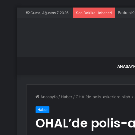
Balıkesir
Cuma, Ağustos 7 2026
Son Dakika Haberleri
ANASAY
Anasayfa
/
Haber
/
OHAL’de polis-askerlere silah kul
Haber
OHAL’de polis-a