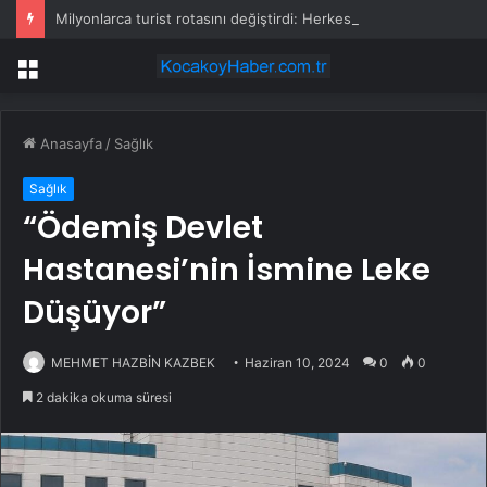
Milyonlarca turist rotasını değiştirdi: Herkes bu 3 ülkeye gidiyor
Menü
Anasayfa
/
Sağlık
Sağlık
“Ödemiş Devlet
Hastanesi’nin İsmine Leke
Düşüyor”
MEHMET HAZBİN KAZBEK
Haziran 10, 2024
0
0
2 dakika okuma süresi