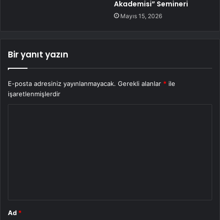
Akademisi” Semineri
Mayıs 15, 2026
Bir yanıt yazın
E-posta adresiniz yayınlanmayacak.
Gerekli alanlar
*
ile
işaretlenmişlerdir
Y
o
r
u
m
*
Ad
*