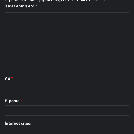
işaretlenmişlerdir
Y
o
r
u
m
*
Ad
*
E-posta
*
İnternet sitesi