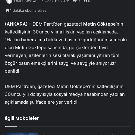
ÜMİT SAVĞA
Ocak 10, 2026
0
0
1 dakika okuma süresi
(ANKARA) –
DEM Parti’den gazeteci
Metin Göktepe
‘nin
katledilişinin 30’uncu yılına ilişkin yapılan açıklamada,
“Halkın
haber
alma hakkı ve basın özgürlüğünün sembolü
olan Metin Göktepe şahsında, gerçeklerden taviz
vermeyen, ezilenlerin sesi olarak yaşamını yitiren tüm
özgür basın emekçilerini saygı ve sevgiyle anıyoruz”
denildi.
DEM Parti’den, gazeteci Metin Göktepe’nin katledilişinin
30’uncu yılı dolayısıyla sosyal medya hesabından yapılan
açıklamada şu ifadelere yer verildi:
İlgili Makaleler