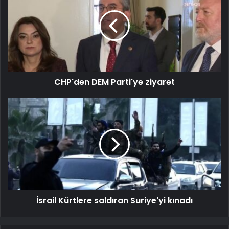
CHP'den DEM Parti'ye ziyaret
İsrail Kürtlere saldıran Suriye'yi kınadı