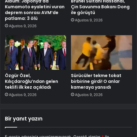
Albüm: Japonya’da
Brunei Sultanı Hassanal,
Kumamoto eyaletini vuran
Çin Savunma Bakanı Dong
deprem sonrası AVM’de
ile görüştü
patlama: 3 ölü
Ağustos 9, 2026
Ağustos 9, 2026
Özgür Özel,
Sürücüler tekme tokat
Kılıçdaroğlu’ndan gelen
birbirine girdi! O anlar
teklifi ilk kez açıkladı
kameraya yansıdı
Ağustos 9, 2026
Ağustos 9, 2026
Bir yanıt yazın
E-posta adresiniz yayınlanmayacak.
Gerekli alanlar
*
ile