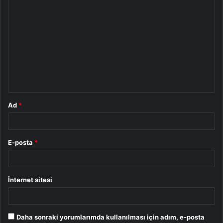
Y
o
r
u
m
*
Ad
*
E-posta
*
İnternet sitesi
Daha sonraki yorumlarımda kullanılması için adım, e-posta