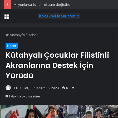
Milyonlarca turist rotasını değiştirdi: Herkes bu 3 ülkeye gidiyor
Menü
Anasayfa
/
Haber
Haber
Kütahyalı Çocuklar Filistinli
Akranlarına Destek İçin
Yürüdü
ELİF ALTAŞ
Kasım 18, 2023
0
3
1 dakika okuma süresi