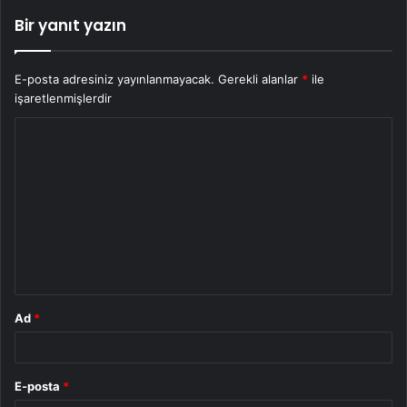
Bir yanıt yazın
E-posta adresiniz yayınlanmayacak.
Gerekli alanlar
*
ile
işaretlenmişlerdir
Y
o
r
u
m
*
Ad
*
E-posta
*