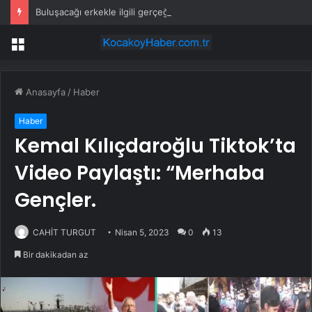
Buluşacağı erkekle ilgili gerçeği öğrenen kadından tepki çeken hareket
Menü
Anasayfa
/
Haber
Haber
Kemal Kılıçdaroğlu Tiktok’ta
Video Paylaştı: “Merhaba
Gençler.
CAHİT TURGUT
Nisan 5, 2023
0
13
Bir dakikadan az