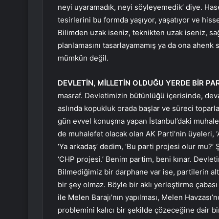
neyi uyaramadık, neyi söyleyemedik’ diye. Hase
tesirlerini bu formda yaşıyor, yaşatıyor ve his
Bilimden uzak iseniz, teknikten uzak iseniz, sağl
planlamasını tasarlayamamış ya da ona ahenk s
mümkün değil.
DEVLETİN, MİLLETİN OLDUĞU YERDE BİR PA
masraf. Devletimizin bütünlüğü içerisinde, deva
aslında kopukluk orada başlar ve süreci toparl
gün evvel konuşma yapan İstanbul’daki muhalefe
de muhalefet olacak olan AK Parti’nin üyeleri, ‘
‘Ya arkadaş’ dedim, ‘Bu parti projesi olur mu?
‘CHP projesi.’ Benim partim, beni kınar. Devleti
Bilmediğimiz bir darphane var ise, partilerin al
bir şey olmaz. Böyle bir aklı yerleştirme çabası
ile Melen Barajı’nın yapılması, Melen Havzası’n
problemini kalıcı bir şekilde çözeceğine dair bi