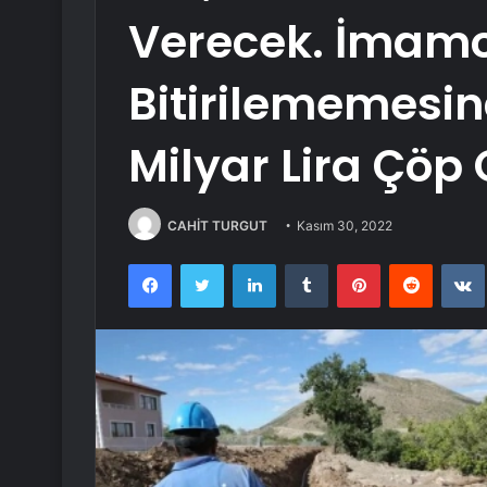
Verecek. İmamo
Bitirilememesin
Milyar Lira Çöp
CAHİT TURGUT
Kasım 30, 2022
Facebook
Twitter
LinkedIn
Tumblr
Pinterest
Reddit