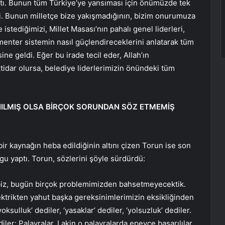
ptı. Bunun tüm Türkiye’ye yansıması için önümüzde tek
i. Bunun milletçe bize yakışmadığının, bizim onurumuza
 istediğimizi, Millet Masası’nın pahalı genel liderleri,
menter sistemin nasıl güçlendireceklerini anlatarak tüm
ne geldi. Eğer bu irade tecil eder, Allah’ın
tidar olursa, belediye liderlerimizin önündeki tüm
NILMIŞ OLSA BİRÇOK SORUNDAN SÖZ ETMEMİŞ
 bir kaynağın heba edildiğinin altını çizen Torun ise son
gu yaptı. Torun, sözlerini şöyle sürdürdü:
, biz, bugün birçok problemimizden bahsetmeyecektik.
trikten yahut başka gereksinimlerimizin eksikliğinden
ksulluk’ dediler, ‘yasaklar’ dediler, ‘yolsuzluk’ dediler.
diler: Palavralar. Lakin o palavralarda epeyce başarılılar.