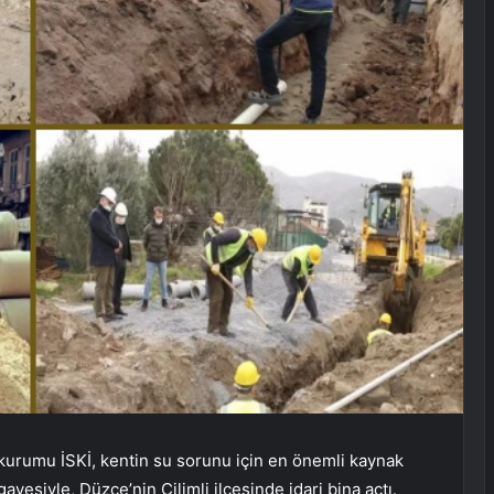
 kurumu İSKİ, kentin su sorunu için en önemli kaynak
yesiyle, Düzce’nin Çilimli ilçesinde idari bina açtı.