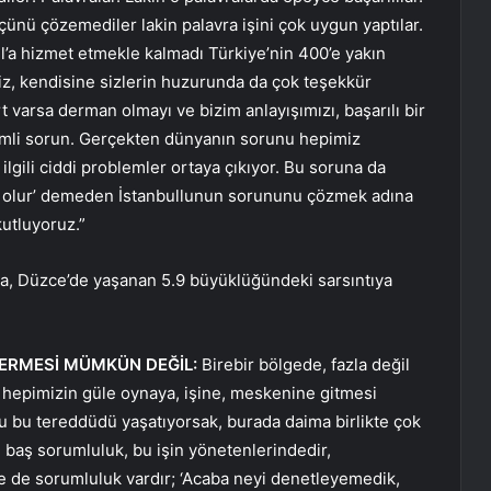
üçünü çözemediler lakin palavra işini çok uygun yaptılar.
l’a hizmet etmekle kalmadı Türkiye’nin 400’e yakın
iz, kendisine sizlerin huzurunda da çok teşekkür
 varsa derman olmayı ve bizim anlayışımızı, başarılı bir
emli sorun. Gerçekten dünyanın sorunu hepimiz
lgili ciddi problemler ortaya çıkıyor. Bu soruna da
 olur’ demeden İstanbullunun sorununu çözmek adına
kutluyoruz.”
, Düzce’de yaşanan 5.9 büyüklüğündeki sarsıntıya
 ERMESİ MÜMKÜN DEĞİL:
Birebir bölgede, fazla değil
, hepimizin güle oynaya, işine, meskenine gitmesi
yu bu tereddüdü yaşatıyorsak, burada daima birlikte çok
baş sorumluluk, bu işin yönetenlerindedir,
rde de sorumluluk vardır; ‘Acaba neyi denetleyemedik,