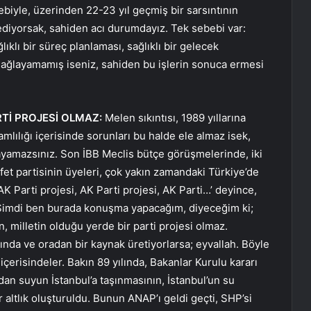
biyle, üzerinden 22-23 yıl geçmiş bir sarsıntının
sediyorsak, sahiden acı durumdayız. Tek sebebi var:
ıklı bir süreç planlaması, sağlıklı bir gelecek
ağlayamamış iseniz, sahiden bu işlerin sonuca ermesi
RTİ PROJESİ OLMAZ:
Melen sıkıntısı, 1989 yıllarına
mlılığı içerisinde sorunları bu halde ele almaz isek,
ayamazsınız. Son İBB Meclis bütçe görüşmelerinde, iki
t partisinin üyeleri, çok yakın zamandaki Türkiye’de
AK Parti projesi, AK Parti projesi, AK Parti…’ deyince,
’ Şimdi ben burada konuşma yapacağım, diyeceğim ki;
n, milletin olduğu yerde bir parti projesi olmaz.
tında ve oradan bir kaynak üretiyorlarsa; eyvallah. Böyle
 içerisindeler. Bakın 89 yılında, Bakanlar Kurulu kararı
dan suyun İstanbul’a taşınmasının, İstanbul’un su
r altlık oluşturuldu. Bunun ANAP’ı geldi geçti, SHP’si