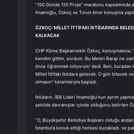
“150 Günde 150 Proje” maratonu kapsamında açı
İmamoğlu, Özkoç ve Torun birer konuşma yaptı
ÖZKOÇ: MİLLET İTTİFAKI İKTİDARINDA BEL
KALKACAK
CHP Küme Başkanvekili Özkoç, konuşmasına, 
kendim gittim, sordum. Bu Melen Barajı ne zam
önce öğrenmek istiyorum’ dedi. Ben, buradan
Millet İttifakı iktidara gelecek. O gün bitecek 
olmasın” kelamlarıyla başladı.
İktidarın, İBB Lideri İmamoğlu’nun ayrım yapmaya
şekilde davranışlar içinde olduğunu belirten Öz
“O, Büyükşehir Belediye Başkanı olduğu andan i
İstanbul’a konuk ettiği herkesi kucakladı. ve pak