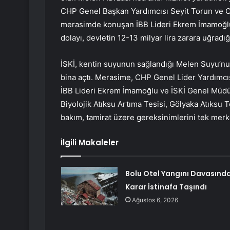
CHP Genel Başkan Yardımcısı Seyit Torun ve C
merasimde konuşan İBB Lideri Ekrem İmamoğlu
dolayı, devletin 12-13 milyar lira zarara uğradı
İSKİ, kentin suyunun sağlandığı Melen Suyu’nu s
bina açtı. Merasime, CHP Genel Lider Yardımc
İBB Lideri Ekrem İmamoğlu ve İSKİ Genel Müdürü
Biyolojik Atıksu Artıma Tesisi, Gölyaka Atıksu 
bakım, tamirat üzere gereksinimlerini tek mer
İlgili Makaleler
Bolu Otel Yangını Davasınd
Karar İstinafa Taşındı
Ağustos 6, 2026