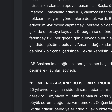
İftirada, karalamada epeyce başarılılar. Başka 
İmamoğlu başkanlığındaki İBB, yalnızca İstanbu
noktasındaki yerel yönetimlere destek verdi. B
ediyoruz. Ayrımcılık yapmamayı, nerede bir dert
şekilde de ortaya koyuyor. Ki bugün su en ön
farkındayız ki, her geçen gün dünyada bununla i
şimdiden çözümü buluyor. ‘Aman olduğu kadar
da büyük bir çaba içerisinde. Tekrar kendisini 
İBB Başkanı İmamoğlu da konuşmasının başında
değinerek, şunları söyledi:
“BİLİMDEN UZAKSANIZ BU İŞLERİN SONUCA
20 yıl evvel yaşanan şiddetli sarsıntıdan sonra
gerekirdi. Biz, şayet milletimize hala bu korku
büyük sorumluluğumuz var demektir. Olağan ki 
iktidarındadır, belediyelerindedir. Lakin bizle