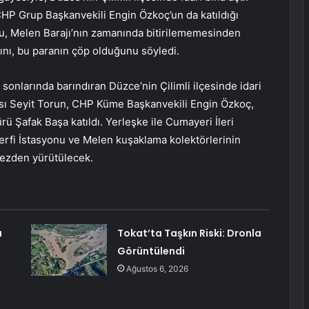
HP Grup Başkanvekili Engin Özkoç’un da katıldığı
, Melen Barajı’nın zamanında bitirilememesinden
ğını, bu paranın çöp olduğunu söyledi.
onlarında barındıran Düzce’nin Çilimli ilçesinde idari
ısı Seyit Torun, CHP Küme Başkanvekili Engin Özkoç,
 Şafak Başa katıldı. Yerleşke ile Cumayeri İleri
Terfi İstasyonu ve Melen kuşaklama kolektörlerinin
kezden yürütülecek.
a
Tokat’ta Taşkın Riski: Dronla
Görüntülendi
Ağustos 6, 2026