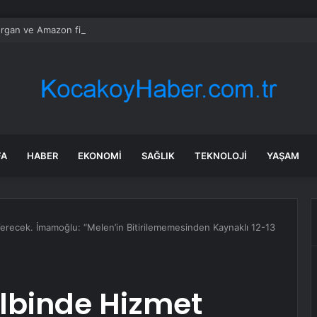
gan ve Amazon finans için kuantum araçları geliştirdi
FA
HABER
EKONOMI
SAĞLIK
TEKNOLOJI
YAŞAM
Verecek. İmamoğlu: “Melen’in Bitirilememesinden Kaynaklı 12-13
albinde Hizmet