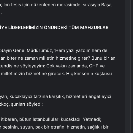
lan tesis için düzenlenen merasimde, sırasıyla Başa,
.
EDİYE LİDERLERİMİZİN ÖNÜNDEKİ TÜM MAHZURLAR
“Sayın Genel Müdürümüz, ‘Hem yazı yazdım hem de
an biter ne zaman milletin hizmetine girer? Bunu bir an
 kendisine söyleyeyim: Çok yakın zamanda, CHP ve
ve milletimizin hizmetine girecek. Hiç kimsenin kuşkusu
n, kucaklayıcı tarzına karşılık, hizmetleri engelleyici
koç, şunları söyledi:
tibaren, bütün İstanbulluları kucakladı. Yetmedi;
 besinin, suyun, pak bir etrafın, hizmetin, sağlıklı bir