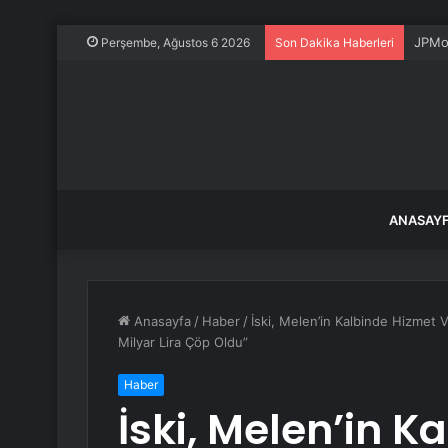
JPMor
Perşembe, Ağustos 6 2026
Son Dakika Haberleri
ANASAY
Anasayfa
/
Haber
/
İski, Melen’in Kalbinde Hizmet 
Milyar Lira Çöp Oldu”
Haber
İski, Melen’in K