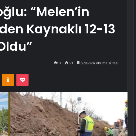
ğlu: “Melen’in
den Kaynaklı 12-13
 Oldu”
0
21
6 dakika okuma süresi
VKontakte
Odnoklassniki
Pocket