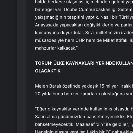
halde herkese ulaşması için elinden geleni ya
bir engel var: Ucube Cumhurbaşkanlığı Sistem
yakışmadığının tespitini yaptık. Nasıl bir Türkiye
Anayasa’da yapacakları değişikliklerle ve parla
kamuoyuna duyurdular. Sıra, milletimizin iradesi
müsaadesiyle hem CHP hem de Millet İttifakı ik
mahzurlar kalkacak.”
TORUN: ÜLKE KAYNAKLARI YERİNDE KULLA
OLACAKTIK
Melen Barajı özelinde yaklaşık 15 milyar liralık
20 yılda buna benzer zararların oluştuğuna vur
“Eğer o kaynaklar yerinde kullanılmış olsaydı
Satın alma gücümüzden bahsetmeyecektik. Elek
bahsetmeyecektik. Maalesef ‘3 Y’ ile geldiler; ‘yo
Hepsinin alasını yaptılar. Lakin bir ‘Y’ daha ekle