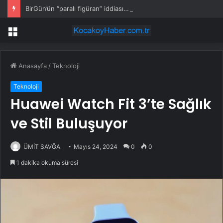
BirGün’ün “paralı figüran” iddiası… ÇGD: Haber nedeniyle meslektaşlarımızın hedef gösterilmesi kabul edilemez
Menü
Anasayfa
/
Teknoloji
Teknoloji
Huawei Watch Fit 3’te Sağlık
ve Stil Buluşuyor
ÜMİT SAVĞA
Mayıs 24, 2024
0
0
1 dakika okuma süresi