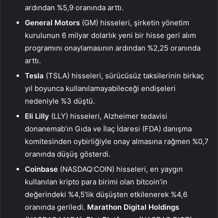
ardından %5,9 oranında arttı.
General Motors
(GM) hisseleri, şirketin yönetim
kurulunun 6 milyar dolarlık yeni bir hisse geri alım
programını onaylamasının ardından %2,25 oranında
arttı.
Tesla
(TSLA) hisseleri, sürücüsüz taksilerinin birkaç
yıl boyunca kullanılamayabileceği endişeleri
nedeniyle %3 düştü.
Eli Lilly
(LLY) hisseleri, Alzheimer tedavisi
donanemab’ın Gıda ve İlaç İdaresi (FDA) danışma
komitesinden oybirliğiyle onay almasına rağmen %0,7
oranında düşüş gösterdi.
Coinbase
(NASDAQ:
COIN
) hisseleri, en yaygın
kullanılan kripto para birimi olan bitcoin’in
değerindeki %4,5’lik düşüşten etkilenerek %4,6
oranında geriledi.
Marathon Digital Holdings