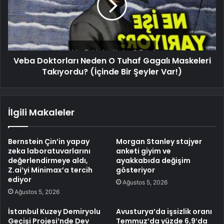
Veba Doktorları Neden O Tuhaf Gagalı Maskeleri
Takıyordu? (İçinde Bir Şeyler Var!)
İlgili Makaleler
Bernstein Çin’in yapay
Morgan Stanley stajyer
zeka laboratuvarlarını
anketi giyim ve
değerlendirmeye aldı,
ayakkabıda değişim
Z.ai’yi Minimax’a tercih
gösteriyor
ediyor
Ağustos 5, 2026
Ağustos 5, 2026
İstanbul Kuzey Demiryolu
Avusturya’da işsizlik oranı
Geçişi Projesi’nde Dev
Temmuz’da yüzde 6,9’da