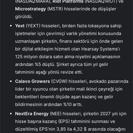
(NASDAQ:
MARA
),
Riot Platforms
(NASDAQ:
RIOT
) ve
Microstrategy
(MSTR) hisselerinde de düşüşler
görüldü.
Yext
(YEXT) hisseleri, birden fazla lokasyona sahip
işletmeler için çevrimiçi varlık yönetimi konusunda
uzmanlaşan şirketin, finans sektörü için önde gelen
bir dijital etkileşim hizmeti olan Hearsay Systems’ı
125 milyon dolara satın alma niyetini açıklamasının
ardından %5 düştü. Şirket ayrıca tüm yıl gelir
tahminini aşağı yönlü revize etti.
Calavo Growers
(CVGW) hisseleri, avokado pazarında
lider bir oyuncu olan şirketin mali ikinci çeyreği için
beklentileri önemli ölçüde aşan kazanç ve gelir
bildirmesinin ardından %10 arttı.
NextEra Energy
(NEE) hisseleri, şirketin 2027 yılı için
hisse başına kazanç (EPS) tahminini sunması ve
düzeltilmiş EPS’nin 3,85 ila 4,32 $ arasında olacağını