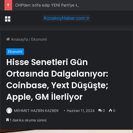
CHP’den istifa edip YENİ Parti’ye katılan 91 milletvekilinin isim isim listesi
Menü
Anasayfa
/
Ekonomi
Ekonomi
Hisse Senetleri Gün
Ortasında Dalgalanıyor:
Coinbase, Yext Düşüşte;
Apple, GM İlerliyor
MEHMET HAZBİN KAZBEK
Haziran 11, 2024
0
0
1 dakika okuma süresi