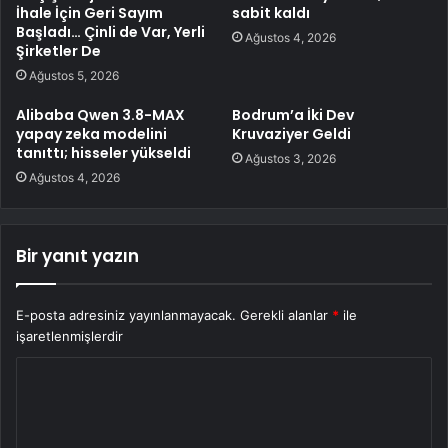
İhale İçin Geri Sayım
sabit kaldı
Başladı… Çinli de Var, Yerli
Ağustos 4, 2026
Şirketler De
Ağustos 5, 2026
Alibaba Qwen 3.8-MAX
Bodrum’a İki Dev
yapay zeka modelini
Kruvaziyer Geldi
tanıttı; hisseler yükseldi
Ağustos 3, 2026
Ağustos 4, 2026
Bir yanıt yazın
E-posta adresiniz yayınlanmayacak.
Gerekli alanlar
*
ile
işaretlenmişlerdir
Y
o
r