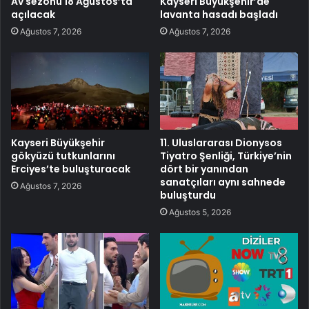
Av sezonu 18 Ağustos’ta
Kayseri Büyükşehir’de
açılacak
lavanta hasadı başladı
Ağustos 7, 2026
Ağustos 7, 2026
Kayseri Büyükşehir
11. Uluslararası Dionysos
gökyüzü tutkunlarını
Tiyatro Şenliği, Türkiye’nin
Erciyes’te buluşturacak
dört bir yanından
sanatçıları aynı sahnede
Ağustos 7, 2026
buluşturdu
Ağustos 5, 2026