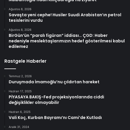
Ağustos 8, 2026
Savaşta yeni cephe! Husiler Suudi Arabistan’ın petrol
tesislerini vurdu
Ağustos 8, 2026
BirGün’ün “paralı figüran” iddiası… ÇGD: Haber
nedeniyle meslektaşlarımızın hedef gösterilmesi kabul
edilemez
Rastgele Haberler
Temmuz 2, 2026
Duruşmada İmamoğlu’nu çıldırtan hareket
Haziran 17, 2025
PİYASAYA BAKIŞ-Fed projeksiyonlarında ciddi
değişiklikler olmayabilir
Haziran 6, 2025
Vali Koç, Kurban Bayramı’nı Cami’de Kutladı
Aralık 31, 2024