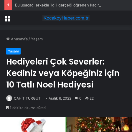
Buluşacağı erkekle ilgili gerçeği öğrenen kadından tepki çeken hareket
Menü
Anasayfa
/
Yaşam
Yaşam
Hediyeleri Çok Severler:
Kediniz veya Köpeğiniz İçin
10 Tatlı Noel Hediyesi
CAHİT TURGUT
Aralık 6, 2022
0
22
1 dakika okuma süresi