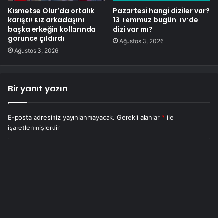
Kısmetse Olur’da ortalık
Pazartesi hangi diziler var?
karıştı! Kız arkadaşını
13 Temmuz bugün TV’de
başka erkeğin kollarında
dizi var mı?
görünce çıldırdı
Ağustos 3, 2026
Ağustos 3, 2026
Bir yanıt yazın
E-posta adresiniz yayınlanmayacak.
Gerekli alanlar
*
ile
işaretlenmişlerdir
Y
o
r
u
m