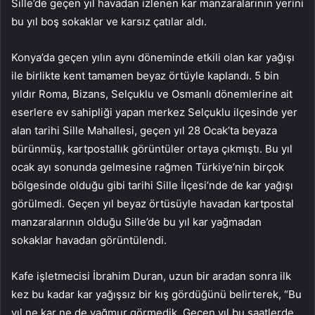
Sille’de geçen yıl havadan izlenen kar manzaralarının yerini
bu yıl boş sokaklar ve karsız çatılar aldı.
Konya’da geçen yılın aynı döneminde etkili olan kar yağışı
ile birlikte kent tamamen beyaz örtüyle kaplandı. 5 bin
yıldır Roma, Bizans, Selçuklu ve Osmanlı dönemlerine ait
eserlere ev sahipliği yapan merkez Selçuklu ilçesinde yer
alan tarihi Sille Mahallesi, geçen yıl 28 Ocak’ta beyaza
bürünmüş, kartpostallık görüntüler ortaya çıkmıştı. Bu yıl
ocak ayı sonunda gelmesine rağmen Türkiye’nin birçok
bölgesinde olduğu gibi tarihi Sille İlçesi’nde de kar yağışı
görülmedi. Geçen yıl beyaz örtüsüyle havadan kartpostal
manzaralarının olduğu Sille’de bu yıl kar yağmadan
sokaklar havadan görüntülendi.
Kafe işletmecisi İbrahim Duran, uzun bir aradan sonra ilk
kez bu kadar kar yağışsız bir kış gördüğünü belirterek, “Bu
yıl ne kar ne de yağmur görmedik. Geçen yıl bu saatlerde