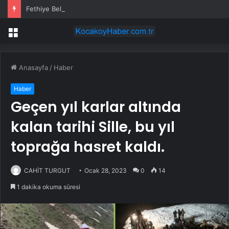
Fethiye Belediye Başkanı Saldırıya Uğradı
Menü
Anasayfa
/
Haber
Haber
Geçen yıl karlar altında
kalan tarihi Sille, bu yıl
toprağa hasret kaldı.
CAHİT TURGUT
Ocak 28, 2023
0
14
1 dakika okuma süresi