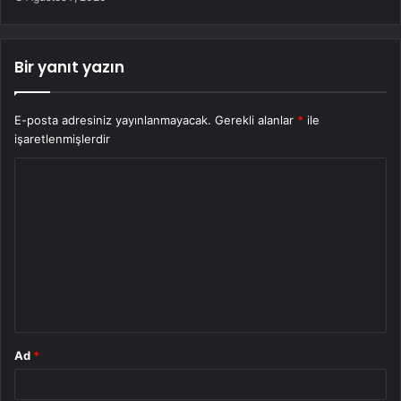
Bir yanıt yazın
E-posta adresiniz yayınlanmayacak.
Gerekli alanlar
*
ile
işaretlenmişlerdir
Y
o
r
u
m
*
Ad
*