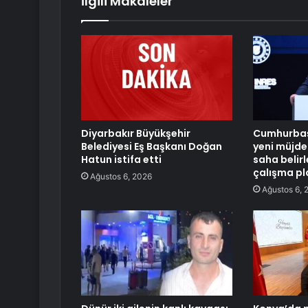
İlgili Makaleler
Diyarbakır Büyükşehir
Cumhurbaş
Belediyesi Eş Başkanı Doğan
yeni müjde
Hatun istifa etti
saha belir
çalışma pl
Ağustos 6, 2026
Ağustos 6, 