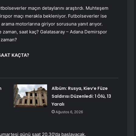
bolseverler maçın detaylarını araştırdı. Muhteşem
mirspor maçı merakla bekleniyor. Futbolseverler ise
rama motorlarına giriyor sorusuna yanıt arıyor.
e zaman, saat kaç? Galatasaray – Adana Demirspor
e zaman?
SAAT KAÇTA?
m
Albüm: Rusya, Kiev’e Füze
Saldırısı Düzenledi: 1 Ölü, 13
Yaralı
Ağustos 6, 2026
umartesi günü saat 20.30’da başlayacak.