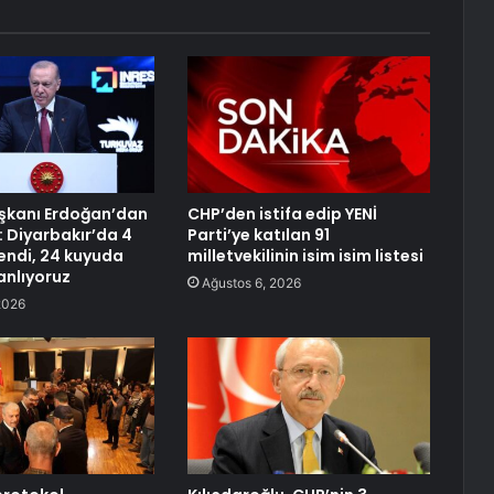
kanı Erdoğan’dan
CHP’den istifa edip YENİ
: Diyarbakır’da 4
Parti’ye katılan 91
lendi, 24 kuyuda
milletvekilinin isim isim listesi
anlıyoruz
Ağustos 6, 2026
2026