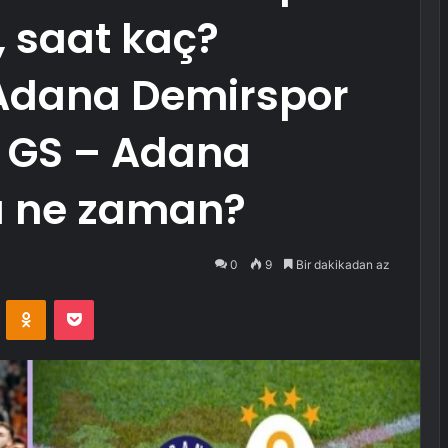
 saat kaç?
Adana Demirspor
 GS – Adana
ı ne zaman?
0
9
Bir dakikadan az
VKontakte
Odnoklassniki
Pocket