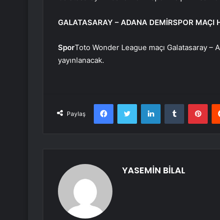
GALATASARAY – ADANA DEMİRSPOR MAÇI 
Spor
Toto Wonder League maçı Galatasaray – A
yayınlanacak.
Facebook
Twitter
LinkedIn
Tumblr
Pint
Paylaş
YASEMİN BİLAL