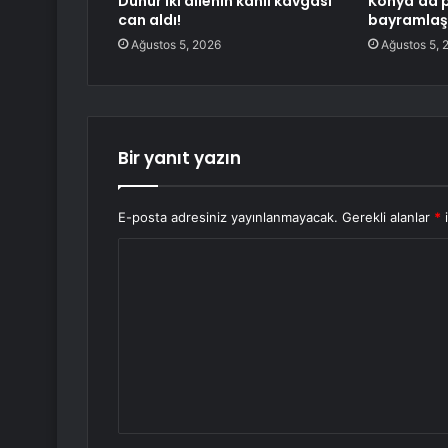
Dünür iki ailenin kanlı kavgası
Konya’da 
can aldı!
bayramlaş
Ağustos 5, 2026
Ağustos 5, 
Bir yanıt yazın
E-posta adresiniz yayınlanmayacak.
Gerekli alanlar
*
i
Y
o
r
u
m
*