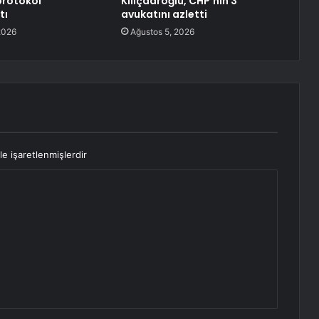
protokol
Kılıçdaroğlu, CHP’nin 3
tı
avukatını azletti
2026
Ağustos 5, 2026
le işaretlenmişlerdir