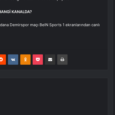
HANGİ KANALDA?
dana Demirspor maçı BeIN Sports 1 ekranlarından canlı
erest
Reddit
VKontakte
Odnoklassniki
Pocket
E-Posta ile paylaş
Yazdır