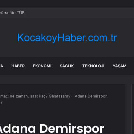
ürsel’de TÜBİTAK Bilim Fuarı Düzenlendi
FA
HABER
EKONOMI
SAĞLIK
TEKNOLOJI
YAŞAM
 maçı ne zaman, saat kaç? Galatasaray – Adana Demirspor
n?
Adana Demirspor