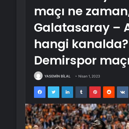
maçı ne zaman,
Galatasaray – 
hangi kanalda?
Demirspor maç
YASEMİN BİLAL
Nisan 1, 2023
Facebook
Twitter
LinkedIn
Tumblr
Pinterest
Reddit