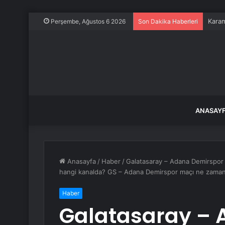
Karam
Perşembe, Ağustos 6 2026
Son Dakika Haberleri
ANASAY
Anasayfa
/
Haber
/
Galatasaray – Adana Demirspor
hangi kanalda? GS – Adana Demirspor maçı ne zama
Haber
Galatasaray – 