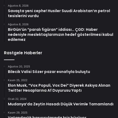
Ağustos 8, 2026
Savaşta yeni cephe! Husiler Suudi Arabistan’ın petrol
tesislerini vurdu
Ağustos 8, 2026
BirGün’ün “paralı figüran” iddiası… ÇGD: Haber
nedeniyle meslektaşlarımızın hedef gösterilmesi kabul
edilemez
Rastgele Haberler
Ağustos 20, 2025
Bilecik Valisi Sözer pazar esnafıyla buluştu
Kasım 25, 2022
Elon Musk, “Vox Populi, Vox Dei” Diyerek Askıya Alınan
Twitter Hesaplarına Af Duyurusu Yaptı
Ocak 22, 2024
Mudanya’da Zeytin Hasadı Düşük Verimle Tamamlandı
Kasım 29, 2025
Vatandaşlık başvurularında kriz büyüyor