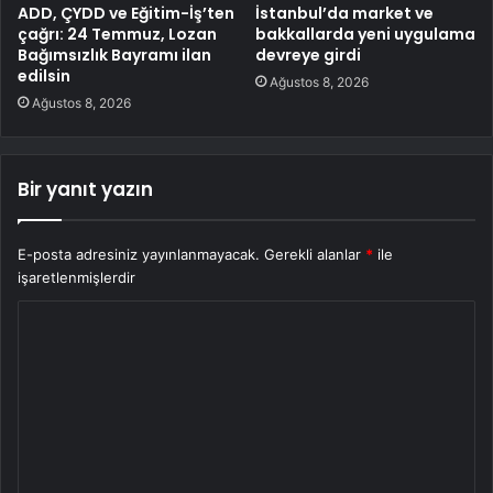
ADD, ÇYDD ve Eğitim-İş’ten
İstanbul’da market ve
çağrı: 24 Temmuz, Lozan
bakkallarda yeni uygulama
Bağımsızlık Bayramı ilan
devreye girdi
edilsin
Ağustos 8, 2026
Ağustos 8, 2026
Bir yanıt yazın
E-posta adresiniz yayınlanmayacak.
Gerekli alanlar
*
ile
işaretlenmişlerdir
Y
o
r
u
m
*