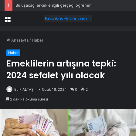
Buluşacağı erkekle ilgili gerçeği öğrenen kadından tepki çeken hareket
Menü
Anasayfa
/
Haber
Haber
Emeklilerin artışına tepki:
2024 sefalet yılı olacak
ELİF ALTAŞ
Ocak 16, 2024
0
2
2 dakika okuma süresi