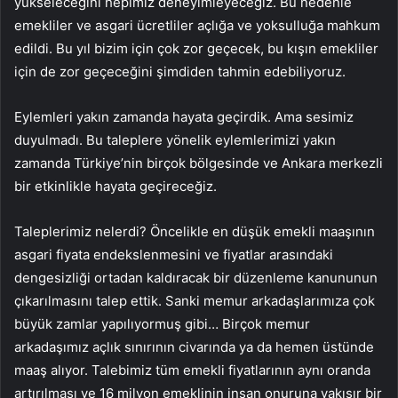
yükseleceğini hepimiz deneyimleyeceğiz. Bu nedenle
emekliler ve asgari ücretliler açlığa ve yoksulluğa mahkum
edildi. Bu yıl bizim için çok zor geçecek, bu kışın emekliler
için de zor geçeceğini şimdiden tahmin edebiliyoruz.
Eylemleri yakın zamanda hayata geçirdik. Ama sesimiz
duyulmadı. Bu taleplere yönelik eylemlerimizi yakın
zamanda Türkiye’nin birçok bölgesinde ve Ankara merkezli
bir etkinlikle hayata geçireceğiz.
Taleplerimiz nelerdi? Öncelikle en düşük emekli maaşının
asgari fiyata endekslenmesini ve fiyatlar arasındaki
dengesizliği ortadan kaldıracak bir düzenleme kanununun
çıkarılmasını talep ettik. Sanki memur arkadaşlarımıza çok
büyük zamlar yapılıyormuş gibi… Birçok memur
arkadaşımız açlık sınırının civarında ya da hemen üstünde
maaş alıyor. Talebimiz tüm emekli fiyatlarının aynı oranda
artırılması ve 16 milyon emeklinin insan onuruna yakışır bir