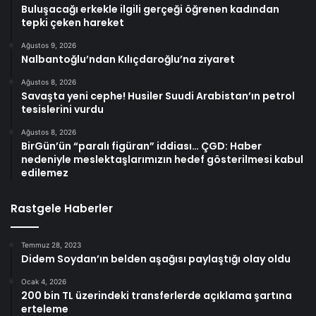
Buluşacağı erkekle ilgili gerçeği öğrenen kadından
tepki çeken hareket
Ağustos 9, 2026
Nalbantoğlu’ndan Kılıçdaroğlu’na ziyaret
Ağustos 8, 2026
Savaşta yeni cephe! Husiler Suudi Arabistan’ın petrol
tesislerini vurdu
Ağustos 8, 2026
BirGün’ün “paralı figüran” iddiası… ÇGD: Haber
nedeniyle meslektaşlarımızın hedef gösterilmesi kabul
edilemez
Rastgele Haberler
Temmuz 28, 2023
Didem Soydan’ın belden aşağısı paylaştığı olay oldu
Ocak 4, 2026
200 bin TL üzerindeki transferlerde açıklama şartına
erteleme