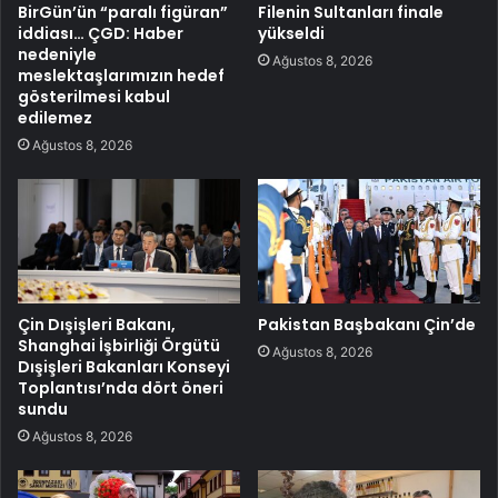
BirGün’ün “paralı figüran”
Filenin Sultanları finale
iddiası… ÇGD: Haber
yükseldi
nedeniyle
Ağustos 8, 2026
meslektaşlarımızın hedef
gösterilmesi kabul
edilemez
Ağustos 8, 2026
Çin Dışişleri Bakanı,
Pakistan Başbakanı Çin’de
Shanghai İşbirliği Örgütü
Ağustos 8, 2026
Dışişleri Bakanları Konseyi
Toplantısı’nda dört öneri
sundu
Ağustos 8, 2026