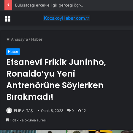
Buluşacağı erkekle ilgili gerçeği öğrenen kadından tepki çeken hareket
Menü
Anasayfa
/
Haber
Haber
Efsanevi Frikik Juninho,
Ronaldo’yu Yeni
Antrenörüne Söylerken
Bırakmadı!
ELİF ALTAŞ
Ocak 8, 2023
0
12
1 dakika okuma süresi