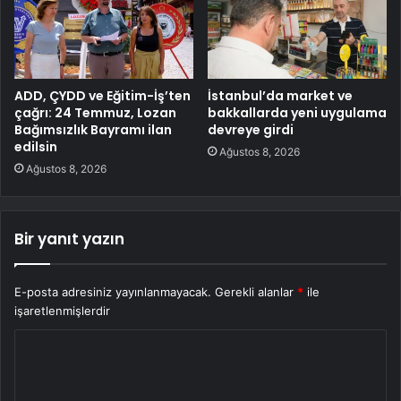
ADD, ÇYDD ve Eğitim-İş’ten
İstanbul’da market ve
çağrı: 24 Temmuz, Lozan
bakkallarda yeni uygulama
Bağımsızlık Bayramı ilan
devreye girdi
edilsin
Ağustos 8, 2026
Ağustos 8, 2026
Bir yanıt yazın
E-posta adresiniz yayınlanmayacak.
Gerekli alanlar
*
ile
işaretlenmişlerdir
Y
o
r