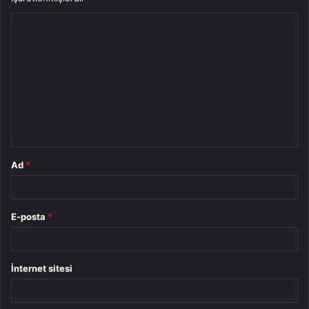
Y
o
r
u
m
*
Ad
*
E-posta
*
İnternet sitesi