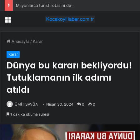
Milyonlarca turist rotasını değiştirdi: Herkes bu 3 ülkeye gidiyor
Menü
Anasayfa
/
Karar
Karar
Dünya bu kararı bekliyordu!
Tutuklamanın ilk adımı
atıldı
ÜMİT SAVĞA
Nisan 30, 2024
0
0
1 dakika okuma süresi