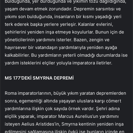
bulduğunda, yer durduğunda ve yıkımın tozu dağıldığında,
yaşam devam etmek zorundadır. Depremin sarsıntısı ve
yıkımı son bulduğunda, insanların bir kısmı yaşadığı yeri
terk ederek başka yerlere yerleşir. Kalanlar evlerini,
şehirlerini yeniden inşa etmeye koyulurlar. Bunun için de
yöneticilerinin yardımını isterler. Bazen, zengin ve
hayırsever bir vatandaşın yardımlarıyla yeniden ayağa
kalkabilirler. Bu yardımların yeterli olmadığı durumlarda ise
yardım isteklerini elçiler yoluyla imparatora iletirler.
MS 177’DEKİ SMYRNA DEPREMİ
Roma imparatorlarının, büyük yıkım yaratan depremlerden
sonra, egemenliği altında yaşayan uluslara karşı cömert
yardımlarına ilişkin çok sayıda örnek vardır. Şehri adına
elçilik yaparak, imparator Marcus Aurelius’un yardımını
isteyen Aelius Aristides’in, Smyrna kentinin yeniden inşa
edilmesini sağlamasına ilişkin öykü ise bunların içinde en