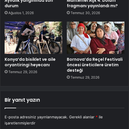
Ayvalık yangınında son
Muhtemel Aşk 4. bölüm
durum
fragmanı yayınlandı mı?
Ağustos 1, 2026
Temmuz 30, 2026
Konya’da bisiklet ve aile
Bornova’da Reçel Festivali
oryantiringi heyecanı
öncesi üreticilere üretim
desteği
Temmuz 29, 2026
Temmuz 29, 2026
Bir yanıt yazın
E-posta adresiniz yayınlanmayacak.
Gerekli alanlar
*
ile
işaretlenmişlerdir