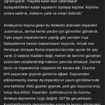
uğramışlardı:
“Hayatta kalan bazı vatandaşlar
toplayabildikleri kadar eşyalarını toplayıp kaçtılar. Köylüler
onlara saldırdı, mallarını çaldı ve onları öldürdü.”
Antakya’nın başına gelen bu felaketin ardından imparator
Justinianus, derhal kente yardım için görevliler gönderdi.
Tıpkı pagan imparatorların yaptığı gibi yeniden inşa
faaliyetlerine hemen başlanmasını buyurdu. Ancak onu
Hıristiyan olmayan Roma imparatorlarından ayıran bir şey
vardı. O sadece madden değil, manen de tanrının günahları
yüzünden cezalandırdığı halkının yanında olmalıydı. Derhal
tacını ve imparatorluk cüppesini bir kenara attı. Üzerine
kirli paçavralar giyerek günlerce ağladı. Depremden
etkilenmemiş olanlar da imparatorun yasını gördüklerinde
ona katıldılar. Kötü giysiler giyerek, yedi gün boyunca oruç
tutup dua ettiler. İmparator Justinianus’un bu tutumu,
Antakya depremine özgü değildi. 557’de gerçekleşen
Konstantinopolis depreminden sonra da tevazu göstergesi