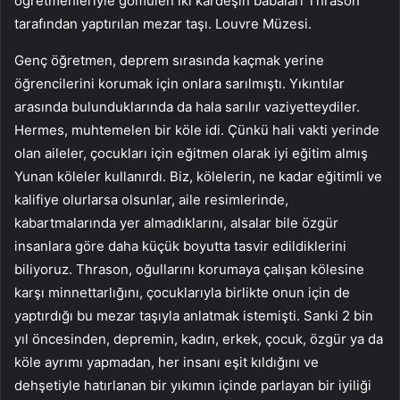
öğretmenleriyle gömülen iki kardeşin babaları Thrason
tarafından yaptırılan mezar taşı. Louvre Müzesi.
Genç öğretmen, deprem sırasında kaçmak yerine
öğrencilerini korumak için onlara sarılmıştı. Yıkıntılar
arasında bulunduklarında da hala sarılır vaziyetteydiler.
Hermes, muhtemelen bir köle idi. Çünkü hali vakti yerinde
olan aileler, çocukları için eğitmen olarak iyi eğitim almış
Yunan köleler kullanırdı. Biz, kölelerin, ne kadar eğitimli ve
kalifiye olurlarsa olsunlar, aile resimlerinde,
kabartmalarında yer almadıklarını, alsalar bile özgür
insanlara göre daha küçük boyutta tasvir edildiklerini
biliyoruz. Thrason, oğullarını korumaya çalışan kölesine
karşı minnettarlığını, çocuklarıyla birlikte onun için de
yaptırdığı bu mezar taşıyla anlatmak istemişti. Sanki 2 bin
yıl öncesinden, depremin, kadın, erkek, çocuk, özgür ya da
köle ayrımı yapmadan, her insanı eşit kıldığını ve
dehşetiyle hatırlanan bir yıkımın içinde parlayan bir iyiliği