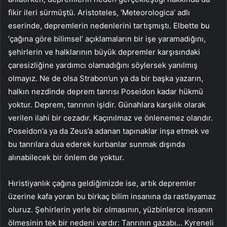
fikir ileri sürmüştü. Aristoteles, ‘Meteorologica’ adlı
eserinde, depremlerin nedenlerini tartışmıştı. Elbette bu
‘çağına göre bilimsel’ açıklamaların bir işe yaramadığını,
şehirlerin ve halklarının büyük depremler karşısındaki
çaresizliğine yardımcı olamadığını söylersek yanılmış
olmayız. Ne de olsa Strabon’un ya da bir başka yazarın,
halkın nezdinde deprem tanrısı Poseidon kadar hükmü
yoktur. Deprem, tanrının işidir. Günahlara karşılık olarak
verilen ilahi bir cezadır. Kaçınılmaz ve önlenemez olandır.
Poseidon’a ya da Zeus’a adanan tapınaklar inşa etmek ve
bu tanrılara dua ederek kurbanlar sunmak dışında
alınabilecek bir önlem de yoktur.
Hıristiyanlık çağına geldiğimizde ise, artık depremler
üzerine kafa yoran bu birkaç bilim insanına da rastlayamaz
oluruz. Şehirlerin yerle bir olmasının, yüzbinlerce insanın
ölmesinin tek bir nedeni vardır: Tanrının gazabı… Kyreneli