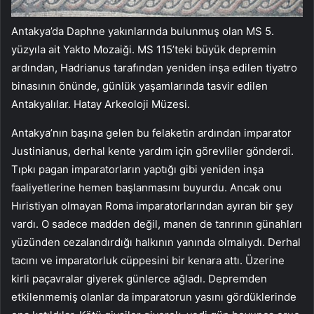
Antakya’da Daphne yakınlarında bulunmuş olan MS 5.
yüzyıla ait Yakto Mozaiği. MS 115’teki büyük depremin
ardından, Hadrianus tarafından yeniden inşa edilen tiyatro
binasının önünde, günlük yaşamlarında tasvir edilen
Antakyalılar. Hatay Arkeoloji Müzesi.
Antakya’nın başına gelen bu felaketin ardından imparator
Justinianus, derhal kente yardım için görevliler gönderdi.
Tıpkı pagan imparatorların yaptığı gibi yeniden inşa
faaliyetlerine hemen başlanmasını buyurdu. Ancak onu
Hıristiyan olmayan Roma imparatorlarından ayıran bir şey
vardı. O sadece madden değil, manen de tanrının günahları
yüzünden cezalandırdığı halkının yanında olmalıydı. Derhal
tacını ve imparatorluk cüppesini bir kenara attı. Üzerine
kirli paçavralar giyerek günlerce ağladı. Depremden
etkilenmemiş olanlar da imparatorun yasını gördüklerinde