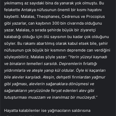
yıkılmamış az sayıdaki bina da yanarak yok olmuştu. Bu
felakette Antakya nüfusunun önemli bir kısmı hayatını
kaybetti. Malalas, Theophanes, Cedrenus ve Procopius
gibi yazarlar, can kaybının 300 bin civarında olduğunu
yazar. Malalas, o sırada şehirde büyük bir ziyaretçi
kalabalığı olduğu için ölü sayısının bu kadar çok olduğunu
söyler. Bu rakamı abartılmış olarak kabul etsek bile, şehir
nüfusunun çok büyük bir kısmının depremde can verdiğini
söyleyebiliriz. Malalas şöyle yazar:
“Yerin yüzeyi kaynadı
ve binaların temelleri sarsıldı. Depremlerin fırlattığı
yıldırımlarla ve ateşle yanıp kül oldular. Öyle ki kaçanları
bile alevler karşıladı. Ateşin, dehşetli fırınlardan yağmur
gibi yağması, alevlerin sağanaklara dönüşmesi ve
sağanakların yeryüzünde feryat edenleri alev gibi
tutuşturması muazzam ve inanılmaz bir mucizeydi.”
Hayatta kalabilenler ise yağmacıların saldırısına