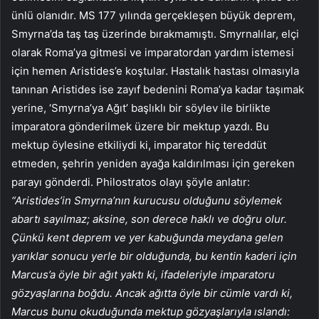
ünlü olanıdır. MS 177 yılında gerçekleşen büyük deprem,
Smyrna’da taş taş üzerinde bırakmamıştı. Smyrnalılar, elçi
olarak Roma’ya gitmesi ve imparatordan yardım istemesi
için hemen Aristides’e koştular. Hastalık hastası olmasıyla
tanınan Aristides ise zayıf bedenini Roma’ya kadar taşımak
yerine, ‘Smyrna’ya Ağıt’ başlıklı bir söylev ile birlikte
imparatora gönderilmek üzere bir mektup yazdı. Bu
mektup öylesine etkiliydi ki, imparator hiç tereddüt
etmeden, şehrin yeniden ayağa kaldırılması için gereken
parayı gönderdi. Philostratos olayı şöyle anlatır:
“Aristides’in Smyrna’nın kurucusu olduğunu söylemek
abartı sayılmaz; aksine, son derece haklı ve doğru olur.
Çünkü kent deprem ve yer kabuğunda meydana gelen
yarıklar sonucu yerle bir olduğunda, bu kentin kaderi için
Marcus’a öyle bir ağıt yaktı ki, ifadeleriyle imparatoru
gözyaşlarına boğdu. Ancak ağıtta öyle bir cümle vardı ki,
Marcus bunu okuduğunda mektup gözyaşlarıyla ıslandı: