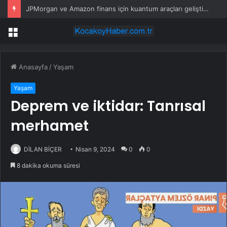
JPMorgan ve Amazon finans için kuantum araçları geliştirdi
Menü
Anasayfa
/
Yaşam
Yaşam
Deprem ve iktidar: Tanrısal
merhamet
DİLAN BİÇER
Nisan 9, 2024
0
0
8 dakika okuma süresi