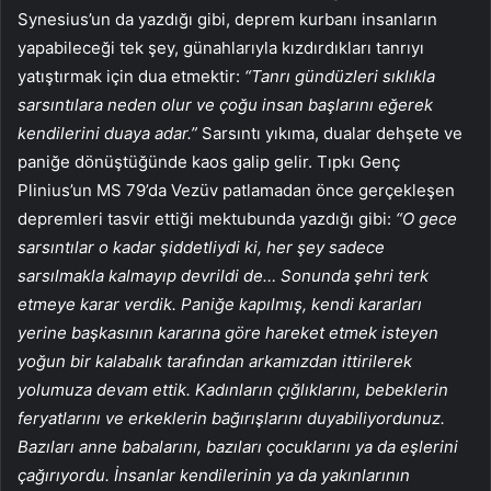
Synesius’un da yazdığı gibi, deprem kurbanı insanların
yapabileceği tek şey, günahlarıyla kızdırdıkları tanrıyı
yatıştırmak için dua etmektir:
“Tanrı gündüzleri sıklıkla
sarsıntılara neden olur ve çoğu insan başlarını eğerek
kendilerini duaya adar.”
Sarsıntı yıkıma, dualar dehşete ve
paniğe dönüştüğünde kaos galip gelir. Tıpkı Genç
Plinius’un MS 79’da Vezüv patlamadan önce gerçekleşen
depremleri tasvir ettiği mektubunda yazdığı gibi:
“O gece
sarsıntılar o kadar şiddetliydi ki, her şey sadece
sarsılmakla kalmayıp devrildi de… Sonunda şehri terk
etmeye karar verdik. Paniğe kapılmış, kendi kararları
yerine başkasının kararına göre hareket etmek isteyen
yoğun bir kalabalık tarafından arkamızdan ittirilerek
yolumuza devam ettik. Kadınların çığlıklarını, bebeklerin
feryatlarını ve erkeklerin bağırışlarını duyabiliyordunuz.
Bazıları anne babalarını, bazıları çocuklarını ya da eşlerini
çağırıyordu. İnsanlar kendilerinin ya da yakınlarının