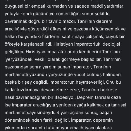
duygusal bir empati kurmadan ve sadece maddi yardımlar
yoluyla kendi gücünü ve cömertliğini sunar şekilde
davranmak doğru bir tavır olmazdı. Tanrı’nın deprem
aracılığıyla gösterdiği öfkesini ve gazabını küçümsemek ve
halkın bu yöndeki fikirlerini saptırmaya çalışmak, büyük bir
öfkeyle karşılanabilirdi. Hıristiyan imparatorluk ideolojisi
geliştikçe Hıristiyan imparatorlar da kendilerini Tanrı’nın
‘yeryüzündeki vekili’ olarak görmeye başladılar. Tanrı’nın
gazabından sonra yardım sunan imparator, Tanrı’nın
merhametli yüzünün yeryüzünde vücut bulmuş halinden
başka bir şey değildi. İmparatorun hayırseverliği, Onu bu
kadar kızdırmaya devam etmezlerse, Tanrı’nın herkese
nasıl davranacağının bir ifadesiydi. Deprem tanrısal ceza
ise imparator aracılığıyla yeniden ayağa kalkmak da tanrısal
merhamet sayesindeydi. Siyasi açıdan sonuç, pagan
dönemindekinden farklı değildi. İmparator, depremin
yıkımından sorumlu tutulmuyor ama ihtiyacı olanlara