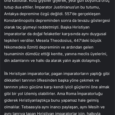
ona katıldılar. Kötü giysiler giyerek, yedi gün boyunca oruç
tutup dua ettiler. İmparator Justinianus’un bu tutumu,
Antakya depremine özgü değildi. 557’de gerçekleşen
Konstantinopolis depreminden sonra da tevazu göstergesi
olarak taç giymeyi reddetmişti. Başka Hıristiyan
imparatorlar da doğal felaketler karşısında aynı duygusal
tepkileri verdiler. Mesela Theodosius, 447’deki büyük
Nikomedeia (İzmit) depreminin ve ardından gelen
tsunaminin dümdüz ettiği kentte, yanına meclis üyelerini,
din adamlarını ve halkı da alarak yalın ayak dolaşmıştı.
İlk Hıristiyan imparatorlar, pagan imparatorların yaptığı gibi
dikkatleri tanrının öfkesinden başka yöne çekmek ve
tanrının yıkıcı gücüne karşı kendi iyicil güçlerini öne almak
gibi bir yol izlemiş olabilirler. Ama Roma İmparatorluğu
giderek Hıristiyanlaştıkça bunu yapamaz hale gelmiş
olmalılar. Tebaasıyla aynı inancı paylaşan, aynı Mesih ve
aynı tanrıya tapan Hıristiyan imparatorlar için, halkıyla