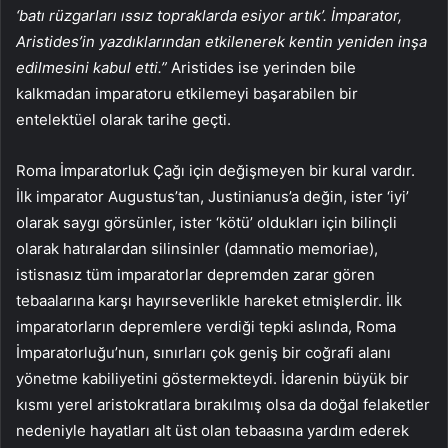
‘batı rüzgarları ıssız topraklarda esiyor artık’. İmparator,
Aristides’in yazdıklarından etkilenerek kentin yeniden inşa
edilmesini kabul etti.”
Aristides ise yerinden bile
kalkmadan imparatoru etkilemeyi başarabilen bir
entelektüel olarak tarihe geçti.
Roma İmparatorluk Çağı için değişmeyen bir kural vardır.
İlk imparator Augustus’tan, Justinianus’a değin, ister ‘iyi’
olarak saygı görsünler, ister ‘kötü’ oldukları için bilinçli
olarak hatıralardan silinsinler (damnatio memoriae),
istisnasız tüm imparatorlar depremden zarar gören
tebaalarına karşı hayırseverlikle hareket etmişlerdir. İlk
imparatorların depremlere verdiği tepki aslında, Roma
İmparatorluğu’nun, sınırları çok geniş bir coğrafi alanı
yönetme kabiliyetini göstermekteydi. İdarenin büyük bir
kısmı yerel aristokratlara bırakılmış olsa da doğal felaketler
nedeniyle hayatları alt üst olan tebaasına yardım ederek