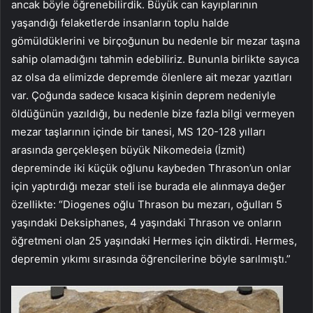
ancak böyle öğrenebilirdik. Büyük can kayıplarının
yaşandığı felaketlerde insanların toplu halde
gömüldüklerini ve birçoğunun bu nedenle bir mezar taşına
sahip olamadığını tahmin edebiliriz. Bununla birlikte sayıca
az olsa da elimizde depremde ölenlere ait mezar yazıtları
var. Çoğunda sadece kısaca kişinin deprem nedeniyle
öldüğünün yazıldığı, bu nedenle bize fazla bilgi vermeyen
mezar taşlarının içinde bir tanesi, MS 120-128 yılları
arasında gerçekleşen büyük Nikomedeia (İzmit)
depreminde iki küçük oğlunu kaybeden Thrason’un onlar
için yaptırdığı mezar steli ise burada ele alınmaya değer
özellikte: “Diogenes oğlu Thrason bu mezarı, oğulları 5
yaşındaki Deksiphanes, 4 yaşındaki Thrason ve onların
öğretmeni olan 25 yaşındaki Hermes için diktirdi. Hermes,
depremin yıkımı sırasında öğrencilerine böyle sarılmıştı.”