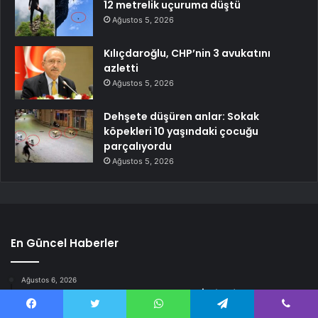
12 metrelik uçuruma düştü
Ağustos 5, 2026
Kılıçdaroğlu, CHP’nin 3 avukatını
azletti
Ağustos 5, 2026
Dehşete düşüren anlar: Sokak
köpekleri 10 yaşındaki çocuğu
parçalıyordu
Ağustos 5, 2026
En Güncel Haberler
Ağustos 6, 2026
Bolu Otel Yangını Davasında Karar İstinafa Taşındı
Facebook
Twitter
WhatsApp
Telegram
Viber
Ağustos 6, 2026