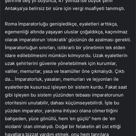
şehrine beş yıl boyunca, 47 yılında ise büyük şehir
Antakya’ya belirsiz bir süre için vergi muafiyeti tanımıştı.
Roma İmparatorluğu genişledikçe, eyaletleri arttıkça,
egemenliği altında yaşayan uluslar çoğaldıkça, kaçınılmaz
olarak imparatorun ‘otokratik’ gücünün de azalması gerekti.
İmparatorluğun sınırları, istikrarlı bir yönetimin tek elden
idare edilebilmesini mümkün kılmıyordu. Uzak eyaletlerin
uzak şehirlerini güvenle yönetebilmek için kurumlar,
valiler, memurlar, yasa ve teamüller öne çıkmalıydı. Çıktı
da… İmparatorluk, yasaları, memurları ve lejyonları ile
eyaletlerde kusursuz işleyen bir sistem kurdu. Fakat saat
gibi işleyen bu sistem yüzünden tebaası imparatorunun
otoritesini unutabilir, dahası küçümseyebilirdi. İşte bu
yüzden imparator, yardıma ihtiyacı olana cömertliğini
bahşeden, yüce gönüllü, hem ‘en güçlü” hem de ‘en
vicdanlı’ olan olmalıydı. Doğal bir felaketin alt üst ettiği
hayatlara bizzat yardım etmek, onu hem tanrılara