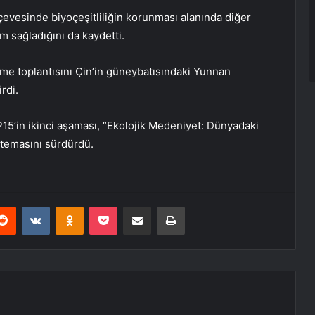
çevesinde biyoçeşitliliğin korunması alanında diğer
m sağladığını da kaydetti.
eme toplantısını Çin’in güneybatısındaki Yunnan
rdi.
5’in ikinci aşaması, “Ekolojik Medeniyet: Dünyadaki
 temasını sürdürdü.
erest
Reddit
VKontakte
Odnoklassniki
Pocket
E-Posta ile paylaş
Yazdır