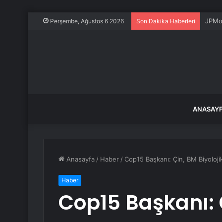
JPMor
Perşembe, Ağustos 6 2026
Son Dakika Haberleri
ANASAY
Anasayfa
/
Haber
/
Cop15 Başkanı: Çin, BM Biyoloji
Haber
Cop15 Başkanı: Ç