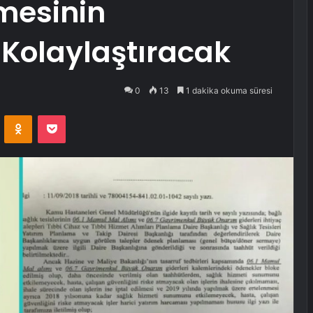
şmesinin
Kolaylaştıracak
0
13
1 dakika okuma süresi
VKontakte
Odnoklassniki
Pocket