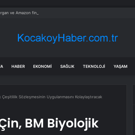
gan ve Amazon finans için kuantum araçları geliştirdi
FA
HABER
EKONOMI
SAĞLIK
TEKNOLOJI
YAŞAM
k Çeşitlilik Sözleşmesinin Uygulanmasını Kolaylaştıracak
in, BM Biyolojik