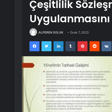
Çeşitlilik Sözle
Uygulanmasını 
ALPEREN SOLUK
Ocak 7, 2023
Facebook
Twitter
LinkedIn
Tumblr
Pinterest
Reddit