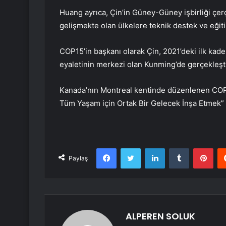
Huang ayrıca, Çin’in Güney-Güney işbirliği çer
gelişmekte olan ülkelere teknik destek ve eğiti
COP15’in başkanı olarak Çin, 2021’deki ilk kad
eyaletinin merkezi olan Kunming’de gerçekleşti
Kanada’nın Montreal kentinde düzenlenen COP1
Tüm Yaşam için Ortak Bir Gelecek İnşa Etmek”
Facebook
Twitter
LinkedIn
Tumblr
Pint
Paylaş
ALPEREN SOLUK