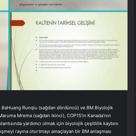
ı BaHuang Runqiu (sağdan dördüncü) ve BM Biyolojik
h Maruma Mrema (sağdan ikinci), COP15’in Kanada’nın
ntısında yardımcı olmak için biyolojik çeşitlilik kaybını
yileşmeyi rayına oturtmayı amaçlayan bir BM anlaşması