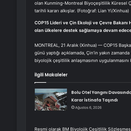
olan Kunming-Montreal Biyoçeşitlilik Küresel 
tarihli kararı alkışlar. (Fotoğraf: Lian Yi/Xinhua)
COP15 Lideri ve Çin Ekoloji ve Çevre Bakanı 
olan ülkelere destek sağlamaya devam edeceğ
MONTREAL, 21 Aralık (Xinhua) — COP15 Başkanı
günü yaptığı açıklamada, Çin’in yakın zamand
biyolojik çeşitlilik anlaşmasının uygulanmasını 
İlgili Makaleler
Bolu Otel Yangını Davasınd
Karar İstinafa Taşındı
Ağustos 6, 2026
Resmi olarak BM Biyolojik Çeşitlilik Sözleşmesi