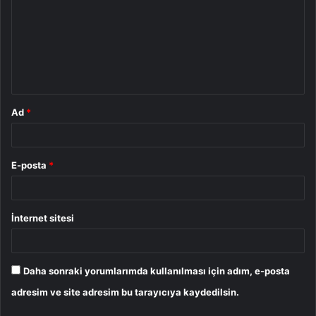
r
u
m
*
Ad
*
E-posta
*
İnternet sitesi
Daha sonraki yorumlarımda kullanılması için adım, e-posta
adresim ve site adresim bu tarayıcıya kaydedilsin.