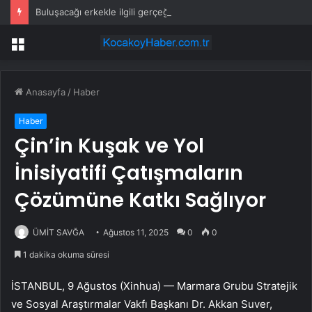
Buluşacağı erkekle ilgili gerçeği öğrenen kadından tepki çeken hareket
Menü
Anasayfa
/
Haber
Haber
Çin’in Kuşak ve Yol
İnisiyatifi Çatışmaların
Çözümüne Katkı Sağlıyor
ÜMİT SAVĞA
Ağustos 11, 2025
0
0
1 dakika okuma süresi
İSTANBUL, 9 Ağustos (Xinhua) — Marmara Grubu Stratejik
ve Sosyal Araştırmalar Vakfı Başkanı Dr. Akkan Suver,