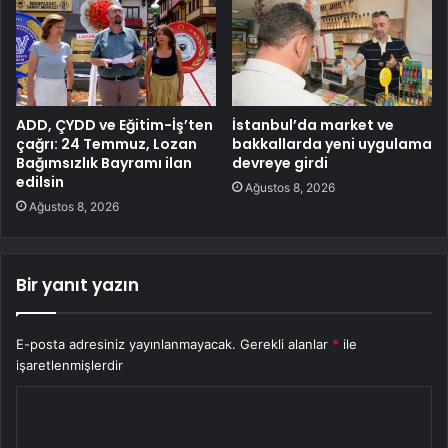
ADD, ÇYDD ve Eğitim-İş’ten
İstanbul’da market ve
çağrı: 24 Temmuz, Lozan
bakkallarda yeni uygulama
Bağımsızlık Bayramı ilan
devreye girdi
edilsin
Ağustos 8, 2026
Ağustos 8, 2026
Bir yanıt yazın
E-posta adresiniz yayınlanmayacak.
Gerekli alanlar
*
ile
işaretlenmişlerdir
Y
o