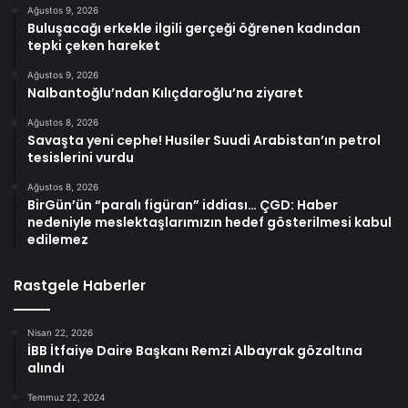
Ağustos 9, 2026
Buluşacağı erkekle ilgili gerçeği öğrenen kadından
tepki çeken hareket
Ağustos 9, 2026
Nalbantoğlu’ndan Kılıçdaroğlu’na ziyaret
Ağustos 8, 2026
Savaşta yeni cephe! Husiler Suudi Arabistan’ın petrol
tesislerini vurdu
Ağustos 8, 2026
BirGün’ün “paralı figüran” iddiası… ÇGD: Haber
nedeniyle meslektaşlarımızın hedef gösterilmesi kabul
edilemez
Rastgele Haberler
Nisan 22, 2026
İBB İtfaiye Daire Başkanı Remzi Albayrak gözaltına
alındı
Temmuz 22, 2024