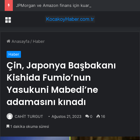
JPMorgan ve Amazon finans için kuantum araçları geliştirdi
Menü
Anasayfa
/
Haber
Haber
Çin, Japonya Başbakanı
Kishida Fumio’nun
Yasukuni Mabedi’ne
adamasını kınadı
CAHİT TURGUT
Ağustos 21, 2023
0
16
1 dakika okuma süresi