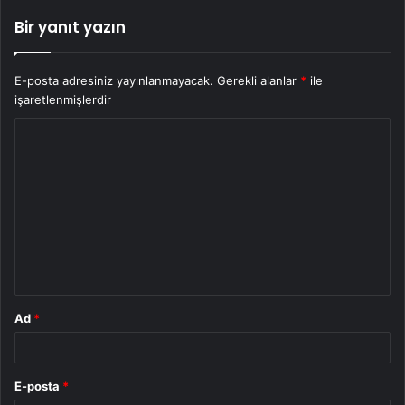
Bir yanıt yazın
E-posta adresiniz yayınlanmayacak.
Gerekli alanlar
*
ile
işaretlenmişlerdir
Y
o
r
u
m
*
Ad
*
E-posta
*