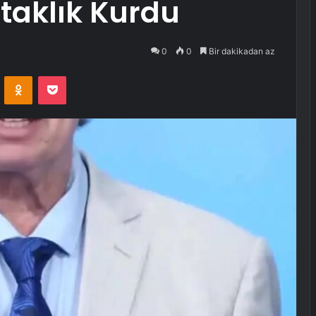
rtaklık Kurdu
0
0
Bir dakikadan az
VKontakte
Odnoklassniki
Pocket