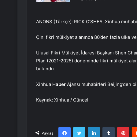
ANONS (Türkçe): RICK O’SHEA, Xinhua muhabiri
Çin, fikri mülkiyet alanında 80’den fazla ülke ve
Ulusal Fikri Mülkiyet İdaresi Başkanı Shen Chan
Plan (2021-2025) döneminde fikri mülkiyet alan
bulundu.
Xinhua
Haber
Ajansı muhabirleri Beijing’den bi
Kaynak: Xinhua / Güncel
Facebook
Twitter
LinkedIn
Tumblr
Pint
Paylaş