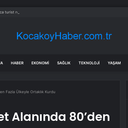
ca turist rotasını değiştirdi: Herkes bu 3 ülkeye gidiyor
FA
HABER
EKONOMI
SAĞLIK
TEKNOLOJI
YAŞAM
den Fazla Ülkeyle Ortaklık Kurdu
yet Alanında 80’den