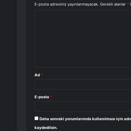
E-posta adresiniz yayınlanmayacak.
Gerekli alanlar
*
i
Y
o
r
u
m
*
Ad
*
E-posta
*
Daha sonraki yorumlarımda kullanılması için adı
kaydedilsin.