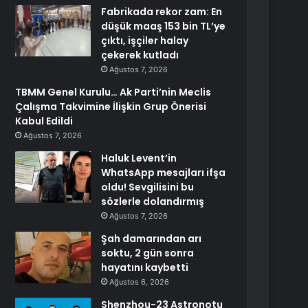
Fabrikada rekor zam: En
düşük maaş 153 bin TL’ye
çıktı, işçiler halay
çekerek kutladı
Ağustos 7, 2026
TBMM Genel Kurulu… Ak Parti’nin Meclis
Çalışma Takvimine İlişkin Grup Önerisi
Kabul Edildi
Ağustos 7, 2026
Haluk Levent’in
WhatsApp mesajları ifşa
oldu! Sevgilisini bu
sözlerle dolandırmış
Ağustos 7, 2026
Şah damarından arı
soktu, 2 gün sonra
hayatını kaybetti
Ağustos 6, 2026
Shenzhou-23 Astronotu