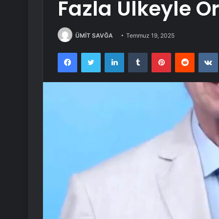
Fazla Ülkeyle O
ÜMİT SAVĞA
Temmuz 19, 2025
Facebook
Twitter
LinkedIn
Tumblr
Pinterest
Reddit