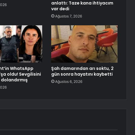
anlattı: Taze kana ihtiyacım
2026
var dedi
Ağustos 7, 2026
nt’in WhatsApp
Şah damarından arı soktu, 2
fşa oldu! Sevgilisini
gün sonra hayatını kaybetti
e dolandırmış
Ağustos 6, 2026
2026