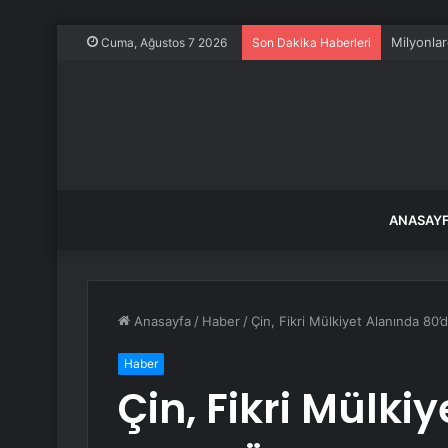
Milyonlar
Cuma, Ağustos 7 2026
Son Dakika Haberleri
ANASAY
Anasayfa
/
Haber
/
Çin, Fikri Mülkiyet Alanında 80’
Haber
Çin, Fikri Mülki