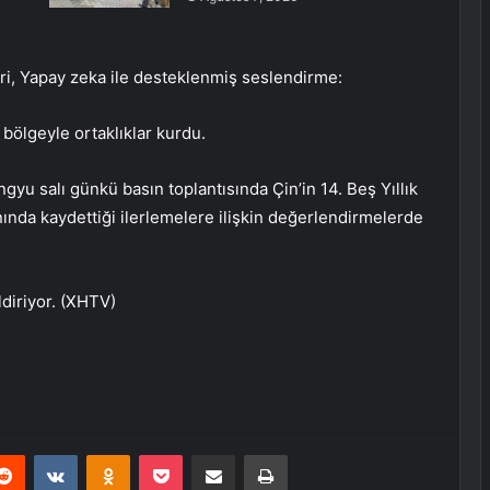
, Yapay zeka ile desteklenmiş seslendirme:
 bölgeyle ortaklıklar kurdu.
gyu salı günkü basın toplantısında Çin’in 14. Beş Yıllık
ında kaydettiği ilerlemelere ilişkin değerlendirmelerde
ldiriyor. (XHTV)
erest
Reddit
VKontakte
Odnoklassniki
Pocket
E-Posta ile paylaş
Yazdır