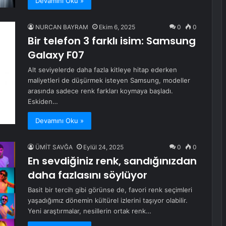
Devamını Oku »
NURCAN BAYRAM
Ekim 6, 2025
0
0
Bir telefon 3 farklı isim: Samsung
Galaxy F07
Alt seviyelerde daha fazla kitleye hitap ederken
maliyetleri de düşürmek isteyen Samsung, modeller
arasında sadece renk farkları koymaya başladı.
Eskiden…
Devamını Oku »
ÜMİT SAVĞA
Eylül 24, 2025
0
0
En sevdiğiniz renk, sandığınızdan
daha fazlasını söylüyor
Basit bir tercih gibi görünse de, favori renk seçimleri
yaşadığımız dönemin kültürel izlerini taşıyor olabilir.
Yeni araştırmalar, nesillerin ortak renk…