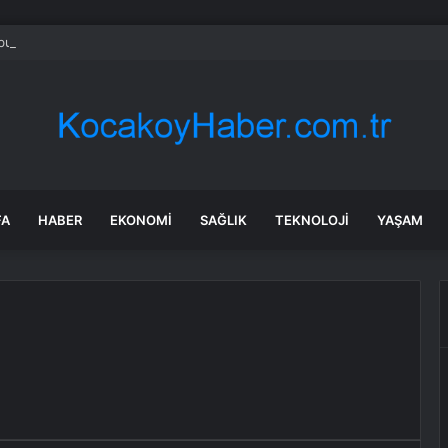
bul’da market ve bakkallarda yeni uygulama devreye girdi
FA
HABER
EKONOMI
SAĞLIK
TEKNOLOJI
YAŞAM