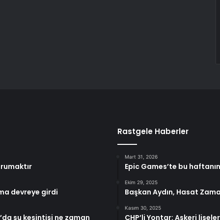
Rastgele Haberler
Mart 31, 2026
orumaktır
Epic Games’te bu haftanın 
Ekim 29, 2025
ma devreye girdi
Başkan Aydın, Hasat Zaman
Kasım 30, 2025
’da su kesintisi ne zaman
CHP’li Yontar: Askeri lisel