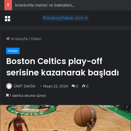
İstanbul’da market ve bakkallarda yeni uygulama devreye girdi
Menü
Anasayfa
/
Haber
Haber
Boston Celtics play-off
serisine kazanarak başladı
ÜMİT SAVĞA
Nisan 22, 2024
0
0
1 dakika okuma süresi