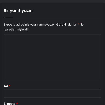
Bir yanıt yazın
E-posta adresiniz yayınlanmayacak.
Gerekli alanlar
*
ile
işaretlenmişlerdir
Y
o
r
u
m
*
Ad
*
E-posta
*