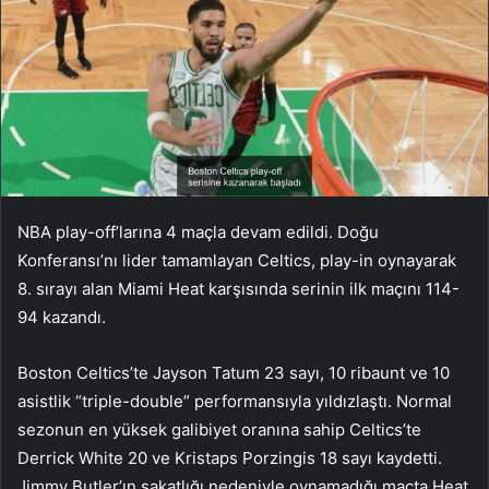
NBA play-off’larına 4 maçla devam edildi. Doğu
Konferansı’nı lider tamamlayan Celtics, play-in oynayarak
8. sırayı alan Miami Heat karşısında serinin ilk maçını 114-
94 kazandı.
Boston Celtics’te Jayson Tatum 23 sayı, 10 ribaunt ve 10
asistlik “triple-double” performansıyla yıldızlaştı. Normal
sezonun en yüksek galibiyet oranına sahip Celtics’te
Derrick White 20 ve Kristaps Porzingis 18 sayı kaydetti.
Jimmy Butler’ın sakatlığı nedeniyle oynamadığı maçta Heat