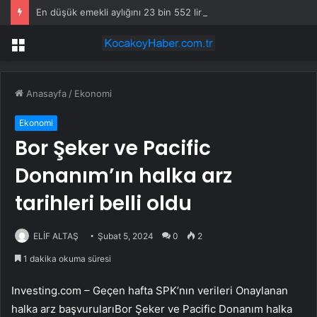
En düşük emekli aylığını 23 bin 552 liraya çıkaran düzenleme yürürlüğe girdi
Menü
Anasayfa
/
Ekonomi
Ekonomi
Bor Şeker ve Pacific
Donanım’ın halka arz
tarihleri ​​belli oldu
ELİF ALTAŞ
Şubat 5, 2024
0
2
1 dakika okuma süresi
Investing.com – Geçen hafta SPK’nın verileri
Onaylanan
halka arz başvuruları
Bor Şeker ve Pacific Donanım halka