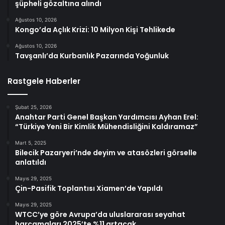
şüpheli gözaltına alındı
Ağustos 10, 2026
Kongo’da Açlık Krizi: 10 Milyon Kişi Tehlikede
Ağustos 10, 2026
Tavşanlı’da Kurbanlık Pazarında Yoğunluk
Rastgele Haberler
Şubat 25, 2026
Anahtar Parti Genel Başkan Yardımcısı Ayhan Erel:
“Türkiye Yeni Bir Kimlik Mühendisliğini Kaldıramaz”
Mart 5, 2025
Bilecik Pazaryeri’nde deyim ve atasözleri görselle
anlatıldı
Mayıs 29, 2025
Çin-Pasifik Toplantısı Xiamen’de Yapıldı
Mayıs 29, 2025
WTCC’ye göre Avrupa’da uluslararası seyahat
harcamaları 2025’te %11 artacak