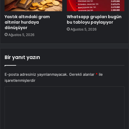
Yastık altındaki gram
Whatsapp grupları bugün
altınlar hurdaya
bu tabloyu paylaşıyor
dönüşüyor
Ağustos 5, 2026
Ağustos 5, 2026
Bir yanıt yazın
E-posta adresiniz yayınlanmayacak.
Gerekli alanlar
*
ile
işaretlenmişlerdir
Y
o
r
u
m