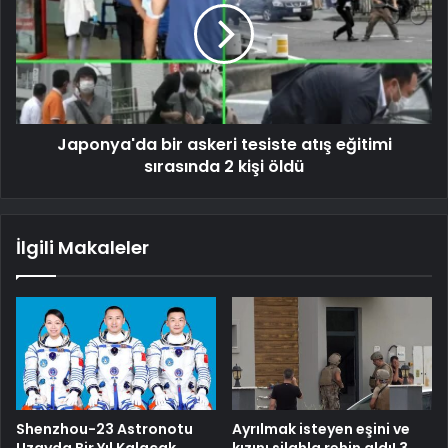
Japonya'da bir askeri tesiste atış eğitimi
sırasında 2 kişi öldü
İlgili Makaleler
Shenzhou-23 Astronotu
Ayrılmak isteyen eşini ve
Uzayda Bir Yıl Kalacak
kızını silahla rehin aldı! 3