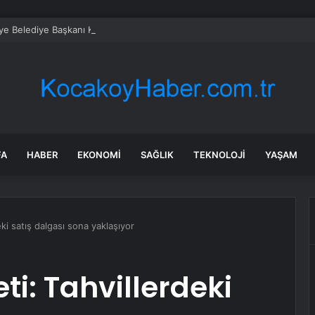
ye Belediye Başkanı Karaca’ya saldırıda 3 gözaltı
FA
HABER
EKONOMI
SAĞLIK
TEKNOLOJI
YAŞAM
ki satış dalgası sona yaklaşıyor
i: Tahvillerdeki