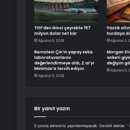
THY’den ikinci çeyrekte 197
Yastık altı
milyon dolar net kâr
hurdaya d
Ağustos 6, 2026
Ağustos 5, 
Bernstein Çin’in yapay zeka
Morgan Sta
laboratuvarlarını
anketi giy
değerlendirmeye aldı, Z.ai’yi
değişim gö
Minimax’a tercih ediyor
Ağustos 5, 
Ağustos 5, 2026
Bir yanıt yazın
E-posta adresiniz yayınlanmayacak.
Gerekli alanlar
*
i