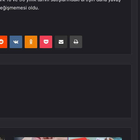
 değişmemesi oldu.
erest
Reddit
VKontakte
Odnoklassniki
Pocket
E-Posta ile paylaş
Yazdır