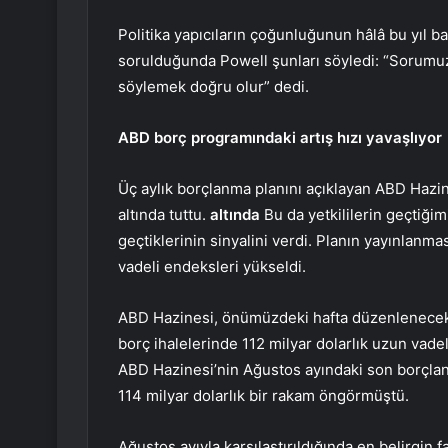
Politika yapıcıların çoğunluğunun hâlâ bu yıl ba
sorulduğunda Powell şunları söyledi: “Sorumuz 
söylemek doğru olur” dedi.
ABD borç programındaki artış hızı yavaşlıyor
Üç aylık borçlanma planını açıklayan ABD Hazines
altında tuttu.
altında
Bu da yetkililerin geçtiğim
geçtiklerinin sinyalini verdi. Planın yayınlanma
vadeli endeksleri yükseldi.
ABD Hazinesi, önümüzdeki hafta düzenlenecek 3,
borç ihalelerinde 112 milyar dolarlık uzun vade
ABD Hazinesi’nin Ağustos ayındaki son borçlanma
114 milyar dolarlık bir rakam öngörmüştü.
Ağustos ayıyla karşılaştırıldığında en belirgin fa