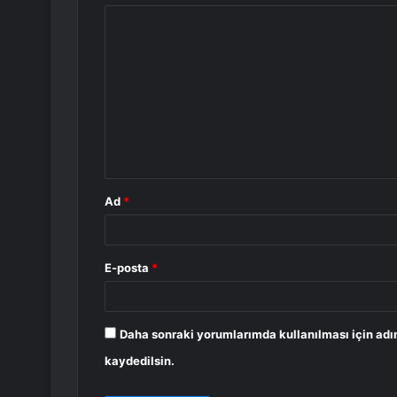
Y
o
r
u
m
*
Ad
*
E-posta
*
Daha sonraki yorumlarımda kullanılması için adı
kaydedilsin.