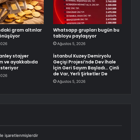
ndaki gram altınlar
Whatsapp grupları bugün bu
önüşüyor
tabloyu paylaşıyor
2026
Ağustos 5, 2026
nley stajyer
İstanbul Kuzey Demiryolu
im ve ayakkabıda
Geçişi Projesi’nde Dev İhale
steriyor
İçin Geri Sayım Başladı… Çinli
de Var, Yerli Şirketler De
2026
Ağustos 5, 2026
le işaretlenmişlerdir