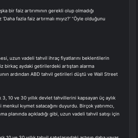
şka bir faiz artırımının gerekli olup olmadığı
‘Daha fazla faiz artırmalı mıyız?’ “Öyle olduğunu
i, uzun vadeli tahvil ihraç fiyatlarını beklentilerin
iz birkaç aydaki getirilerdeki artıştan alarma
sının ardından ABD tahvil getirileri düştü ve Wall Street
 10 ve 30 yıllık devlet tahvillerini kapsayan üç aylık
li menkul kıymet satacağını duyurdu. Birçok yatırımcı,
 planında açıkladığı gibi, uzun vadeli tahvil satışı için
rk 10 ve 30 yıllık tahvil satışlarındaki artışın daha yavaş