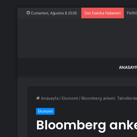
Fethi
Cumartesi, Ağustos 8 2026
Son Dakika Haberleri
ANASAY
Anasayfa
/
Ekonomi
/
Bloomberg anketi: Tahvillerde
Ekonomi
Bloomberg anket