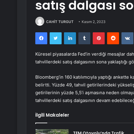
satış dalgası s
CAHİT TURGUT
Kasım 2, 2023
Facebook
Twitter
LinkedIn
Tumblr
Pinterest
Reddit
Küresel piyasalarda Fed’in verdiği mesajlar daha
tahvillerdeki satış dalgasının sona yaklaştığı 
Bloomberg’in 160 katılımcıyla yaptığı ankette kat
belirtti. Yüzde 49, tahvil getirilerindeki yüksel
getirilerinin yüzde 5,5’i aşmasına neden olmay
tahvillerdeki satış dalgasının devam edebilece
İlgili Makaleler
TEM Otoyolu’nda Trafik