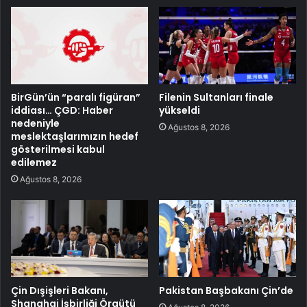
BirGün’ün “paralı figüran”
Filenin Sultanları finale
iddiası… ÇGD: Haber
yükseldi
nedeniyle
Ağustos 8, 2026
meslektaşlarımızın hedef
gösterilmesi kabul
edilemez
Ağustos 8, 2026
Çin Dışişleri Bakanı,
Pakistan Başbakanı Çin’de
Shanghai İşbirliği Örgütü