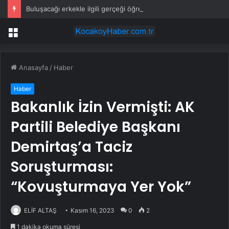
Buluşacağı erkekle ilgili gerçeği öğrenen kadından tepki çeken hareket
Menü
Anasayfa
/
Haber
Haber
Bakanlık İzin Vermişti: AK
Partili Belediye Başkanı
Demirtaş’a Taciz
Soruşturması:
“Kovuşturmaya Yer Yok”
ELİF ALTAŞ
Kasım 16, 2023
0
2
1 dakika okuma süresi