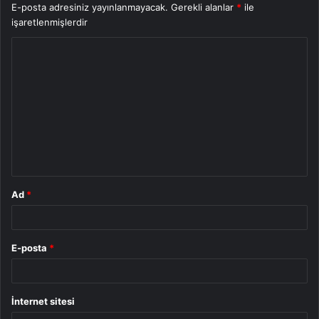
E-posta adresiniz yayınlanmayacak.
Gerekli alanlar
*
ile
işaretlenmişlerdir
Y
o
r
u
m
*
Ad
*
E-posta
*
İnternet sitesi