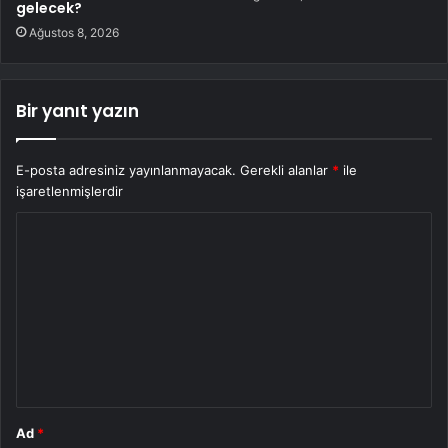
gelecek?
Ağustos 8, 2026
Bir yanıt yazın
E-posta adresiniz yayınlanmayacak.
Gerekli alanlar
*
ile
işaretlenmişlerdir
Y
o
r
u
m
*
Ad
*