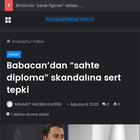
BirGün’ün “paralı figüran” iddiası… ÇGD: Haber nedeniyle meslektaşlarımızın hedef gösterilmesi kabul edilemez
Menü
Anasayfa
/
Haber
Haber
Babacan’dan “sahte
diploma” skandalına sert
tepki
MEHMET HAZBİN KAZBEK
Ağustos 8, 2025
0
0
1 dakika okuma süresi