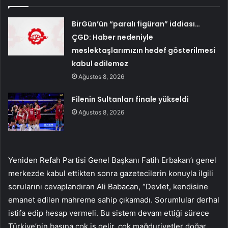
BirGün’ün “paralı figüran” iddiası…
ÇGD: Haber nedeniyle
meslektaşlarımızın hedef gösterilmesi
kabul edilemez
Ağustos 8, 2026
Filenin Sultanları finale yükseldi
Ağustos 8, 2026
Yeniden Refah Partisi Genel Başkanı Fatih Erbakan’ı genel
merkezde kabul ettikten sonra gazetecilerin konuyla ilgili
sorularını cevaplandıran Ali Babacan, “Devlet, kendisine
emanet edilen mahreme sahip çıkamadı. Sorumlular derhal
istifa edip hesap vermeli. Bu sistem devam ettiği sürece
Türkiye’nin başına çok iş gelir, çok mağduriyetler doğar.