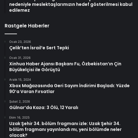
nedeniyle meslektaşlarımızın hedef gösterilmesi kabul
edilemez
Rastgele Haberler
Ocak 23, 2026
Çelik’ten İsrail’e Sert Tepki
Ocak 31, 2026
Xinhua Haber Ajansı Başkanı Fu, Özbekistan’ın Çin
Büyükelçisi ile Görüştü
Aralık 15, 2024
Xbox Mağazasında Geri Sayım İndirimi Başladı: Yüzde
90’a Varan Fırsatlar
Şubat 2, 2026
Gülnar’da Kaza: 3 Ölü, 12 Yaralı
Ekim 16, 2025
Uzak Şehir 34. bölüm fragmanı izle: Uzak Şehir 34.
bölüm fragmanı yayınlandı mı, yeni bölümde neler
olacak?