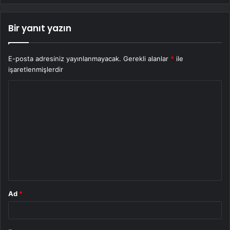
Bir yanıt yazın
E-posta adresiniz yayınlanmayacak.
Gerekli alanlar
*
ile
işaretlenmişlerdir
Y
o
r
u
m
*
Ad
*