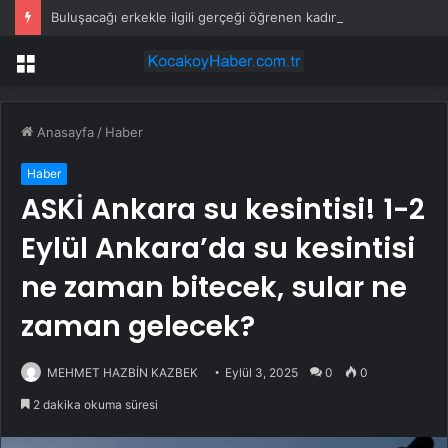
Buluşacağı erkekle ilgili gerçeği öğrenen kadından tepki çeken hareket
Menü
Anasayfa
/
Haber
Haber
ASKİ Ankara su kesintisi! 1-2
Eylül Ankara’da su kesintisi
ne zaman bitecek, sular ne
zaman gelecek?
MEHMET HAZBİN KAZBEK
Eylül 3, 2025
0
0
2 dakika okuma süresi