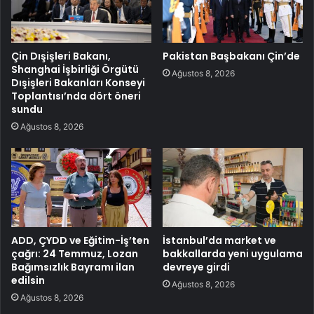
Çin Dışişleri Bakanı,
Pakistan Başbakanı Çin’de
Shanghai İşbirliği Örgütü
Ağustos 8, 2026
Dışişleri Bakanları Konseyi
Toplantısı’nda dört öneri
sundu
Ağustos 8, 2026
ADD, ÇYDD ve Eğitim-İş’ten
İstanbul’da market ve
çağrı: 24 Temmuz, Lozan
bakkallarda yeni uygulama
Bağımsızlık Bayramı ilan
devreye girdi
edilsin
Ağustos 8, 2026
Ağustos 8, 2026