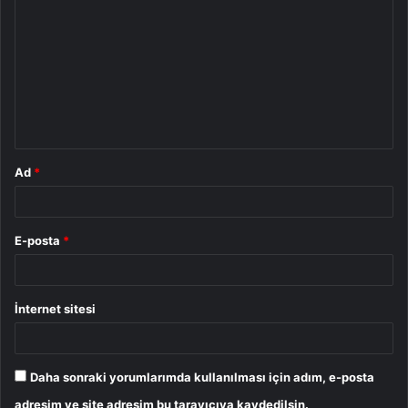
o
r
u
m
*
Ad
*
E-posta
*
İnternet sitesi
Daha sonraki yorumlarımda kullanılması için adım, e-posta
adresim ve site adresim bu tarayıcıya kaydedilsin.