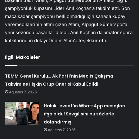
Başkanı Sadri Atam, Alpagut Sümerspor’un Amatör Lig 1.
şampiyonluk kupasını Lider Anıl Koçhan’a takdim etti. Son
maça kadar şampiyonu belli olmadığı için sahada kupayı
veremediklerinin altını çizen Atam, Alpagut Sümerspor’a
yeni sezonda başarılar diledi. Anıl Koçhan da amatör spora
katkılarından dolayı Önder Atam’a teşekkür etti.
İlgili Makaleler
TBMM Genel Kurulu… Ak Parti’nin Meclis Çalışma
Takvimine İlişkin Grup Önerisi Kabul Edildi
Ağustos 7, 2026
Haluk Levent’in WhatsApp mesajları
ifşa oldu! Sevgilisini bu sözlerle
dolandırmış
Ağustos 7, 2026