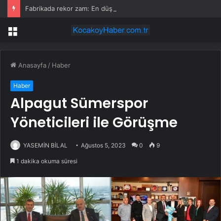
Fabrikada rekor zam: En düşük maaş 153 bin TL’ye çıktı, işçiler halay çekerek kutladı
Menü
Anasayfa
/
Haber
Haber
Alpagut Sümerspor
Yöneticileri ile Görüşme
YASEMİN BİLAL
Ağustos 5, 2023
0
9
1 dakika okuma süresi