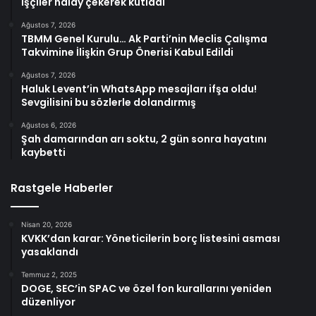
işçiler halay çekerek kutladı
Ağustos 7, 2026
TBMM Genel Kurulu… Ak Parti’nin Meclis Çalışma
Takvimine İlişkin Grup Önerisi Kabul Edildi
Ağustos 7, 2026
Haluk Levent’in WhatsApp mesajları ifşa oldu!
Sevgilisini bu sözlerle dolandırmış
Ağustos 6, 2026
Şah damarından arı soktu, 2 gün sonra hayatını
kaybetti
Rastgele Haberler
Nisan 20, 2026
KVKK’dan karar: Yöneticilerin borç listesini asması
yasaklandı
Temmuz 2, 2025
DOGE, SEC’in SPAC ve özel fon kurallarını yeniden
düzenliyor