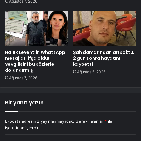
Ağustos 7, 2026
Haluk Levent’in WhatsApp
Şah damarından arı soktu,
mesajları ifşa oldu!
2 gün sonra hayatını
Sevgilisini bu sözlerle
kaybetti
dolandırmış
Ağustos 6, 2026
Ağustos 7, 2026
Bir yanıt yazın
E-posta adresiniz yayınlanmayacak.
Gerekli alanlar
*
ile
işaretlenmişlerdir
Y