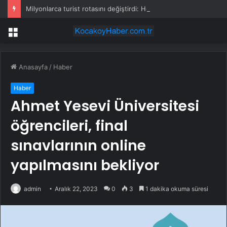
Milyonlarca turist rotasını değiştirdi: Herkes bu 3 ülkeye gidiyor
Menü
Anasayfa
/
Haber
Haber
Ahmet Yesevi Üniversitesi
öğrencileri, final
sınavlarının online
yapılmasını bekliyor
admin
Aralık 22, 2023
0
3
1 dakika okuma süresi