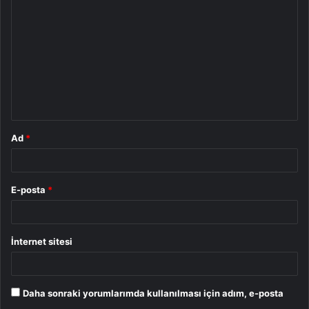
o
r
u
m
*
Ad
*
E-posta
*
İnternet sitesi
Daha sonraki yorumlarımda kullanılması için adım, e-posta