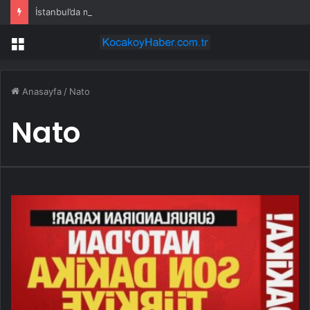
İstanbul’da market ve bakkallarda yeni uygulama devreye girdi
Menü
Anasayfa
/
Nato
Nato